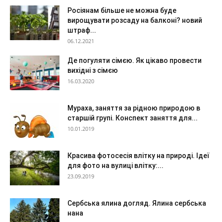
Росіянам більше не можна буде
вирощувати розсаду на балконі? новий
штраф...
06.12.2021
Де погуляти сімєю. Як цікаво провести
вихідні з сімєю
16.03.2020
Мураха, заняття за рідною природою в
старшій групі. Конспект заняття для...
10.01.2019
Красива фотосесія влітку на природі. Ідеї
для фото на вулиці влітку:...
23.09.2019
Сербська ялина догляд. Ялина сербська
нана