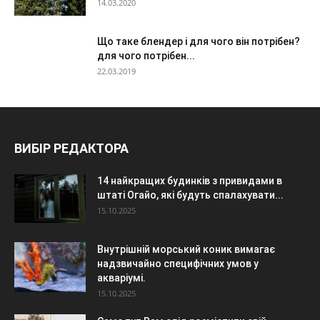
14.03.2020
Що таке блендер і для чого він потрібен?
для чого потрібен...
22.03.2019
ВИБІР РЕДАКТОРА
14 найкращих будинків з привидами в
штаті Огайо, які будуть спалахувати...
15.10.2025
Внутрішній морський коник вимагає
надзвичайно специфічних умов у
акваріумі.
15.10.2025