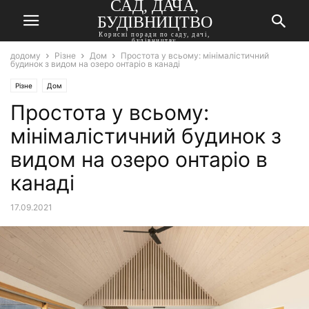
САД, ДАЧА,
БУДІВНИЦТВО
Корисні поради по саду, дачі,
будівництву
додому
Різне
Дом
Простота у всьому: мінімалістичний
будинок з видом на озеро онтаріо в канаді
Різне
Дом
Простота у всьому:
мінімалістичний будинок з
видом на озеро онтаріо в
канаді
17.09.2021