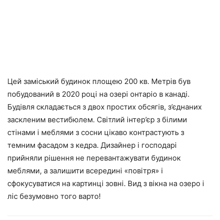
Цей заміський будинок площею 200 кв. Метрів був
побудований в 2020 році на озері онтаріо в канаді.
Будівля складається з двох простих обсягів, з’єднаних
заскленим вестибюлем. Світлий інтер’єр з білими
стінами і меблями з сосни цікаво контрастують з
темним фасадом з кедра. Дизайнер і господарі
прийняли рішення не перевантажувати будинок
меблями, а залишити всередині «повітря» і
сфокусуватися на картинці зовні. Вид з вікна на озеро і
ліс безумовно того варто!