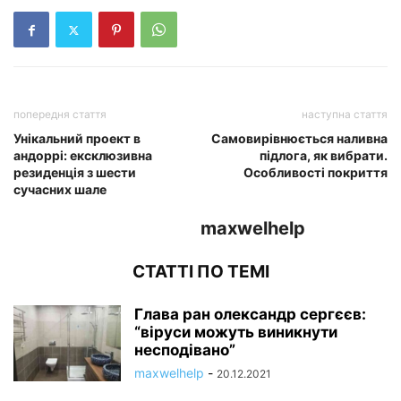
попередня стаття
наступна стаття
Унікальний проект в
Самовирівнюється наливна
андоррі: ексклюзивна
підлога, як вибрати.
резиденція з шести
Особливості покриття
сучасних шале
maxwelhelp
СТАТТІ ПО ТЕМІ
Глава ран олександр сергєєв:
“віруси можуть виникнути
несподівано”
maxwelhelp
-
20.12.2021