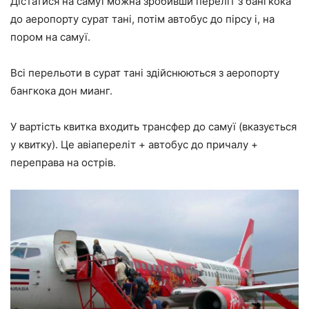
Дістатися на самуї можна зробивши переліт з бангкока
до аеропорту сурат тані, потім автобус до пірсу і, на
пором на самуї.
Всі перельоти в сурат тані здійснюються з аеропорту
бангкока дон мианг.
У вартість квитка входить трансфер до самуї (вказується
у квитку). Це авіапереліт + автобус до причалу +
переправа на острів.