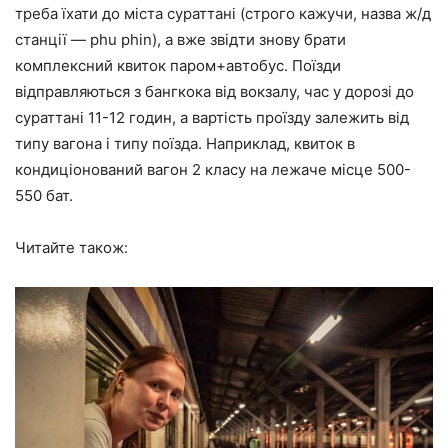
треба їхати до міста сураттані (строго кажучи, назва ж/д
станції — phu phin), а вже звідти знову брати
комплексний квиток паром+автобус. Поїзди
відправляються з бангкока від вокзалу, час у дорозі до
сураттані 11-12 годин, а вартість проїзду залежить від
типу вагона і типу поїзда. Наприклад, квиток в
кондиціонований вагон 2 класу на лежаче місце 500-
550 бат.
Читайте також: