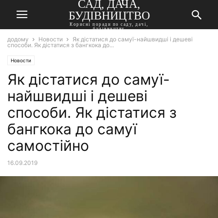
САД, ДАЧА,
БУДІВНИЦТВО
Корисні поради по саду, дачі,
будівництву
додому
Новости
Як дістатися до самуї-найшвидші і дешеві
способи. Як дістатися з бангкока до...
Новости
Як дістатися до самуї-
найшвидші і дешеві
способи. Як дістатися з
бангкока до самуї
самостійно
16.09.2019