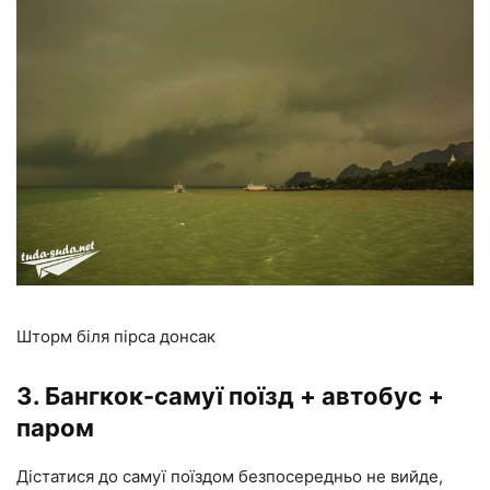
Шторм біля пірса донсак
3. Бангкок-самуї поїзд + автобус +
паром
Дістатися до самуї поїздом безпосередньо не вийде,