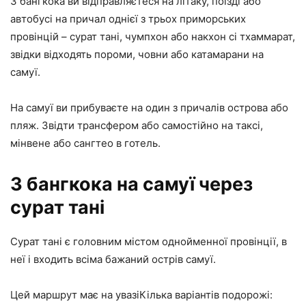
З бангкока ви відправляєтеся на літаку, поїзді або
автобусі на причал однієї з трьох приморських
провінцій – сурат тані, чумпхон або накхон сі тхаммарат,
звідки відходять пороми, човни або катамарани на
самуї.
На самуї ви прибуваєте на один з причалів острова або
пляж. Звідти трансфером або самостійно на таксі,
мінвене або сангтео в готель.
З бангкока на самуї через
сурат тані
Сурат тані є головним містом однойменної провінції, в
неї і входить всіма бажаний острів самуї.
Цей маршрут має на увазіКілька варіантів подорожі: