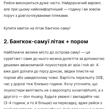
Рейси виконуються дуже часто. Найдорожчий варіант,
але при цьому найкомфортніший — годину і ви зовсім
поруч з довгоочікуваними пляжами.
Купити квиток на літак бангкок-самуї
2. Бангкок-самуї літак + пором
Найближче велике місто до острова самуї — це
сураттані і саме до нього можна долетіти за допомогою
дешевих авіакомпаній-лоукостерів air asia і nok air. А
вже далі доїхати до пірсу донсак, звідки плисти на
поромі або швидкісному човні. Вартість перельоту 30$,
час у дорозі теж близько години. Хочу уточнити, що
лоукостери вилітають не з аеропорту suvarnabhumi, а з
другого — don muang. Будьте уважні і закладайте час
(3-4 години, а то й більше) на пересадку, адже рейси з