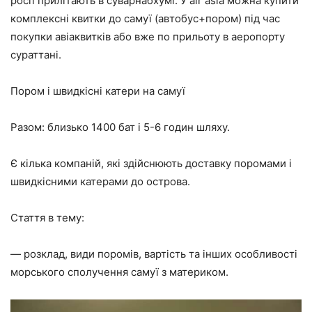
росії прилітають в суварнабхумі. У air asia можна купити
комплексні квитки до самуї (автобус+пором) під час
покупки авіаквитків або вже по прильоту в аеропорту
сураттані.
Пором і швидкісні катери на самуї
Разом: близько 1400 бат і 5-6 годин шляху.
Є кілька компаній, які здійснюють доставку поромами і
швидкісними катерами до острова.
Стаття в тему:
— розклад, види поромів, вартість та інших особливості
морського сполучення самуї з материком.