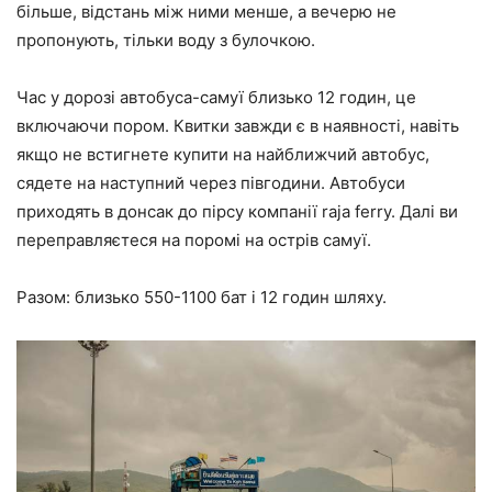
більше, відстань між ними менше, а вечерю не
пропонують, тільки воду з булочкою.
Час у дорозі автобуса-самуї близько 12 годин, це
включаючи пором. Квитки завжди є в наявності, навіть
якщо не встигнете купити на найближчий автобус,
сядете на наступний через півгодини. Автобуси
приходять в донсак до пірсу компанії raja ferry. Далі ви
переправляєтеся на поромі на острів самуї.
Разом: близько 550-1100 бат і 12 годин шляху.