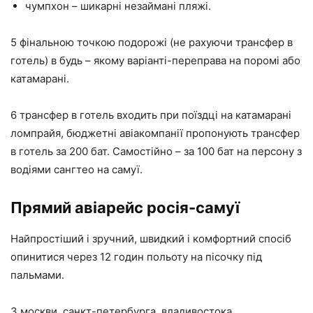
чумпхон – шикарні незаймані пляжі.
5 фінальною точкою подорожі (не рахуючи трансфер в
готель) в будь – якому варіанті-переправа на поромі або
катамарані.
6 трансфер в готель входить при поїздці на катамарані
ломпрайя, бюджетні авіакомпанії пропонують трансфер
в готель за 200 бат. Самостійно – за 100 бат на персону з
водіями сангтео на самуї.
Прямий авіарейс росія-самуї
Найпростіший і зручний, швидкий і комфортний спосіб
опинитися через 12 годин польоту на пісочку під
пальмами.
З москви, санкт-петербурга, владивостока,