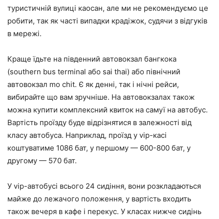
туристичній вулиці каосан, але ми не рекомендуємо це
робити, так як часті випадки крадіжок, судячи з відгуків
в мережі.
Краще їдьте на південний автовокзал бангкока
(southern bus terminal або sai thai) або північний
автовокзал mo chit. Є як денні, так і нічні рейси,
вибирайте що вам зручніше. На автовокзалах також
можна купити комплексний квиток на самуї на автобус.
Вартість проїзду буде відрізнятися в залежності від
класу автобуса. Наприклад, проїзд у vip-касі
коштуватиме 1086 бат, у першому — 600-800 бат, у
другому — 570 бат.
У vip-автобусі всього 24 сидіння, вони розкладаються
майже до лежачого положення, у вартість входить
також вечеря в кафе і перекус. У класах нижче сидінь