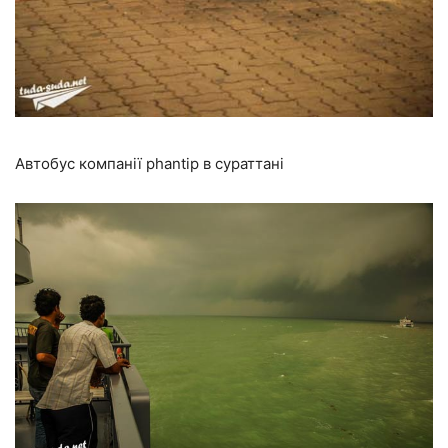
Автобус компанії phantip в сураттані