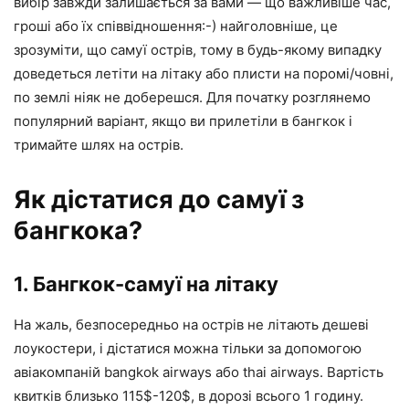
вибір завжди залишається за вами — що важливіше час,
гроші або їх співвідношення:-) найголовніше, це
зрозуміти, що самуї острів, тому в будь-якому випадку
доведеться летіти на літаку або плисти на поромі/човні,
по землі ніяк не доберешся. Для початку розглянемо
популярний варіант, якщо ви прилетіли в бангкок і
тримайте шлях на острів.
Як дістатися до самуї з
бангкока?
1. Бангкок-самуї на літаку
На жаль, безпосередньо на острів не літають дешеві
лоукостери, і дістатися можна тільки за допомогою
авіакомпаній bangkok airways або thai airways. Вартість
квитків близько 115$-120$, в дорозі всього 1 годину.