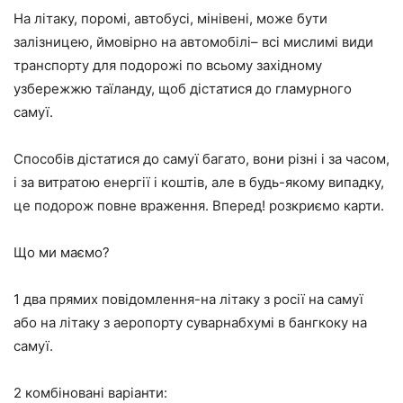
На літаку, поромі, автобусі, мінівені, може бути
залізницею, ймовірно на автомобілі– всі мислимі види
транспорту для подорожі по всьому західному
узбережжю таїланду, щоб дістатися до гламурного
самуї.
Способів дістатися до самуї багато, вони різні і за часом,
і за витратою енергії і коштів, але в будь-якому випадку,
це подорож повне враження. Вперед! розкриємо карти.
Що ми маємо?
1 два прямих повідомлення-на літаку з росії на самуї
або на літаку з аеропорту суварнабхумі в бангкоку на
самуї.
2 комбіновані варіанти: