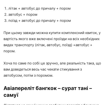
літак + автобус до причалу + пором
автобус + пором
поїзд + автобус до причалу + пором
При цьому завжди можна купити комплексний квиток, у
вартість якого вже включені проїзди на всіх необхідних
видах транспорту (літак, автобус, поїзд) +автобус +
пором.
Хоча по саме по собі це зручно, але реальність така, що
вам доведеться весь час чекати стикування з
автобусом, потім з поромом.
Авіапереліт бангкок – сурат тані –
самуї