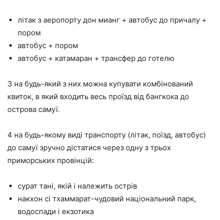
літак з аеропорту дон мианг + автобус до причалу +
пором
автобус + пором
автобус + катамаран + трансфер до готелю
3 на будь-який з них можна купувати комбінований
квиток, в який входить весь проїзд від бангкока до
острова самуї.
4 на будь-якому виді транспорту (літак, поїзд, автобус)
до самуї зручно дістатися через одну з трьох
приморських провінцій:
сурат тані, якій і належить острів
накхон сі тхаммарат-чудовий національний парк,
водоспади і екзотика