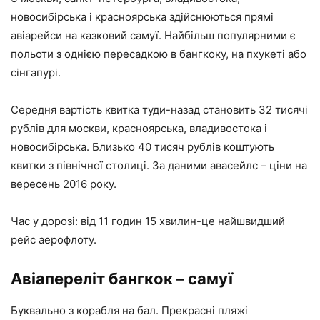
новосибірська і красноярська здійснюються прямі
авіарейси на казковий самуї. Найбільш популярними є
польоти з однією пересадкою в бангкоку, на пхукеті або
сінгапурі.
Середня вартість квитка туди-назад становить 32 тисячі
рублів для москви, красноярська, владивостока і
новосибірська. Близько 40 тисяч рублів коштують
квитки з північної столиці. За даними авасейлс – ціни на
вересень 2016 року.
Час у дорозі: від 11 годин 15 хвилин-це найшвидший
рейс аерофлоту.
Авіапереліт бангкок – самуї
Буквально з корабля на бал. Прекрасні пляжі