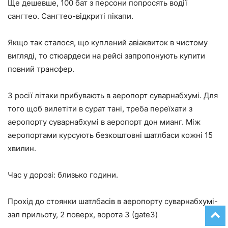
Ще дешевше, 100 бат з персони попросять водії
сангтео. Сангтео-відкриті пікапи.
Якщо так сталося, що куплений авіаквиток в чистому
вигляді, то стюардеси на рейсі запропонують купити
повний трансфер.
З росії літаки прибувають в аеропорт суварнабхумі. Для
того щоб вилетіти в сурат тані, треба переїхати з
аеропорту суварнабхумі в аеропорт дон мианг. Між
аеропортами курсують безкоштовні шатлбаси кожні 15
хвилин.
Час у дорозі: близько години.
Прохід до стоянки шатлбасів в аеропорту суварнабхумі-
зал прильоту, 2 поверх, ворота 3 (gate3)