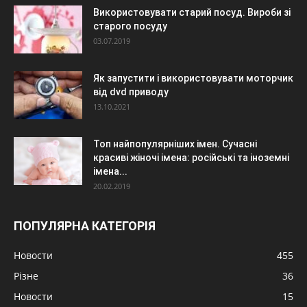
Використовувати старий посуд. Вироби зі
старого посуду
03.07.2019
Як запустити і використовувати моторчик
від dvd приводу
13.10.2021
Топ найпопулярніших імен. Сучасні
красиві жіночі імена: російські та іноземні
імена...
20.02.2019
ПОПУЛЯРНА КАТЕГОРІЯ
Новости
455
Різне
36
Новости
15