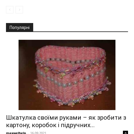
Популярні
Шкатулка своїми руками – як зробити з
картону, коробок і підручних...
maxwelhelp
-
16.09.2021
0