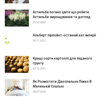
Астильба погано цвіте що робити.
Астильба-вирощування та догляд
25.03.2020
Альберт пірпойнт-останній кат імперії
03.11.2021
Кращі сорти картоплі для піщаного
ґрунту
02.12.2021
Як Розмістити Двоспальне Ліжко В
Маленькій Спальні
28.07.2025