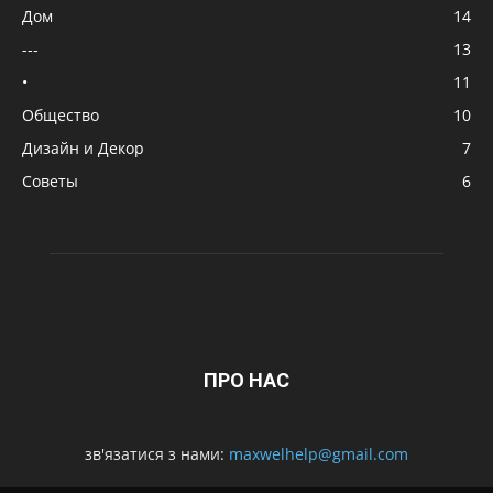
Дом
14
---
13
•
11
Общество
10
Дизайн и Декор
7
Советы
6
ПРО НАС
зв'язатися з нами:
maxwelhelp@gmail.com