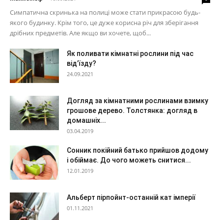
Симпатична скринька на полиці може стати прикрасою будь-
якого будинку. Крім того, це дуже корисна річ для зберігання
дрібних предметів. Але якщо ви хочете, щоб...
Як поливати кімнатні рослини під час
від’їзду?
24.09.2021
Догляд за кімнатними рослинами взимку
грошове дерево. Толстянка: догляд в
домашніх...
03.04.2019
Сонник покійний батько прийшов додому
і обіймає. До чого можеть снитися...
12.01.2019
Альберт пірпойнт-останній кат імперії
01.11.2021