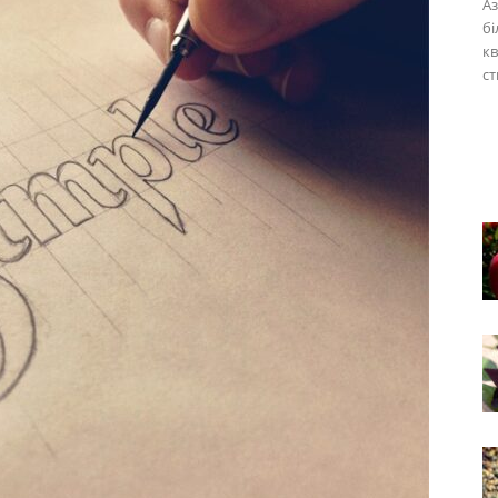
Аз
бі
кв
ст