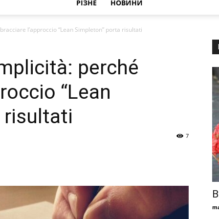
РІЗНЕ
НОВИНИ
bbracciare l’approccio “Lean Simpleton” porta risultati
emplicità: perché
proccio “Lean
risultati
7
В
ma