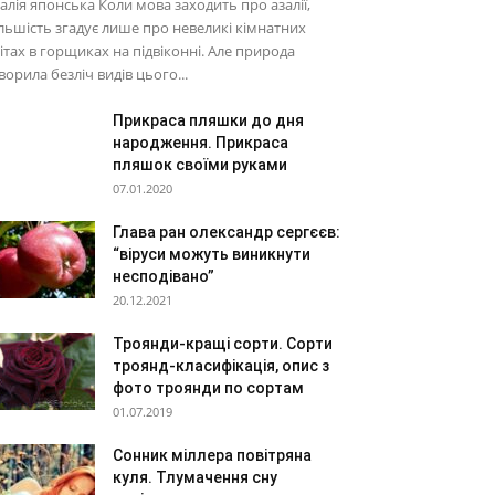
алія японська Коли мова заходить про азалії,
льшість згадує лише про невеликі кімнатних
ітах в горщиках на підвіконні. Але природа
ворила безліч видів цього...
Прикраса пляшки до дня
народження. Прикраса
пляшок своїми руками
07.01.2020
Глава ран олександр сергєєв:
“віруси можуть виникнути
несподівано”
20.12.2021
Троянди-кращі сорти. Сорти
троянд-класифікація, опис з
фото троянди по сортам
01.07.2019
Сонник міллера повітряна
куля. Тлумачення сну