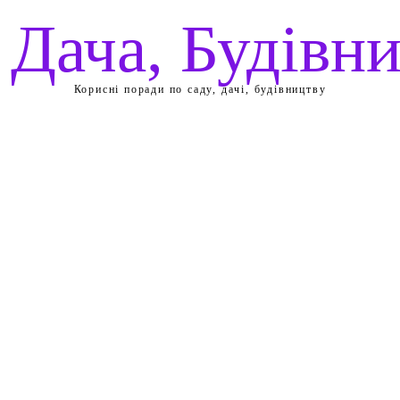
 Дача, Будівн
Корисні поради по саду, дачі, будівництву