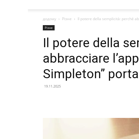
додому
Різне
Il potere della semplicità: perché a
Різне
Il potere della s
abbracciare l’ap
Simpleton” porta 
19.11.2025