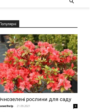
Популярні
ічнозелені рослини для саду
xwelhelp
-
21.09.2021
0