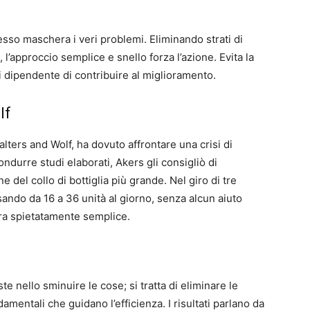
so maschera i veri problemi. Eliminando strati di
 l’approccio semplice e snello forza l’azione. Evita la
ni dipendente di contribuire al miglioramento.
lf
ters and Wolf, ha dovuto affrontare una crisi di
ndurre studi elaborati, Akers gli consigliò di
 del collo di bottiglia più grande. Nel giro di tre
ando da 16 a 36 unità al giorno, senza alcun aiuto
ra spietatamente semplice.
te nello sminuire le cose; si tratta di eliminare le
damentali che guidano l’efficienza. I risultati parlano da