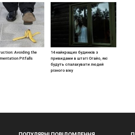
uction: Avoiding the
14 найкращих будинків з
mentation Pitfalls
привидами в штаті Огайо, які
будуть спалахувати людей
різного віку
ПОПУЛЯРНІ ПОВІДОМЛЕННЯ
П