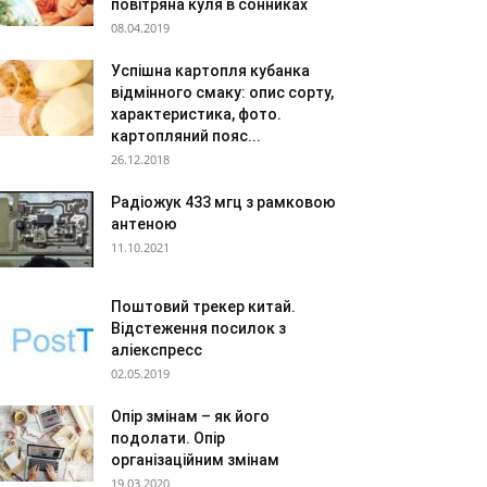
повітряна куля в сонниках
08.04.2019
Успішна картопля кубанка
відмінного смаку: опис сорту,
характеристика, фото.
картопляний пояс...
26.12.2018
Радіожук 433 мгц з рамковою
антеною
11.10.2021
Поштовий трекер китай.
Відстеження посилок з
аліекспресс
02.05.2019
Опір змінам – як його
подолати. Опір
організаційним змінам
19.03.2020