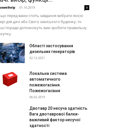
xwelhelp
-
01.10.2019
0
що перед вами стоїть завдання вибрати якісні
ері для дачі або Свого заміського будинку, то
аші поради допоможуть вам зробити правильну
купку.
Області застосування
дизельних генераторів
02.12.2021
Локальна система
автоматичного
пожежогасіння.
Пожежогасіння
06.02.2019
Двотавр 20 несуча здатність.
Вага двотаврової балки-
важливий фактор несучої
здатності