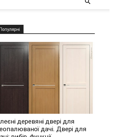
Популярні
леєні деревяні двері для
еопалюваної дачі. Двері для
ачі: вибір, функції...