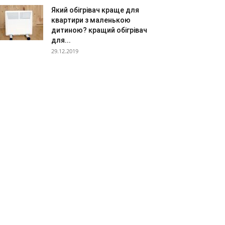
Який обігрівач краще для
квартири з маленькою
дитиною? кращий обігрівач
для...
29.12.2019