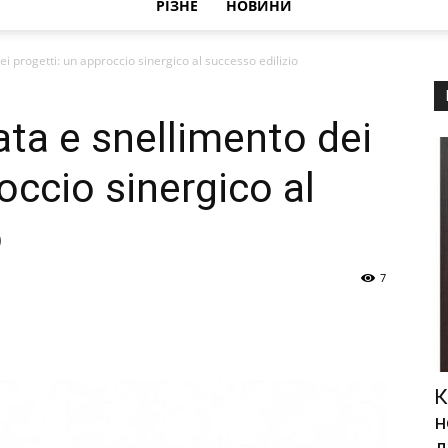
РІЗНЕ
НОВИНИ
i progetti: un approccio sinergico al successo edilizio
ta e snellimento dei
occio sinergico al
o
7
К
н
д