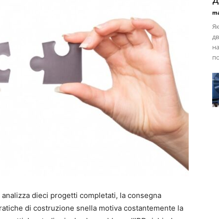
ma
Як
дв
н
по
analizza dieci progetti completati, la consegna
pratiche di costruzione snella motiva costantemente la