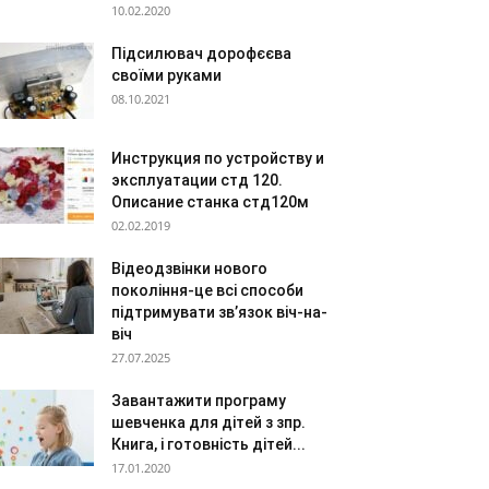
10.02.2020
Підсилювач дорофєєва
своїми руками
08.10.2021
Инструкция по устройству и
эксплуатации стд 120.
Описание станка стд120м
02.02.2019
Відеодзвінки нового
покоління-це всі способи
підтримувати зв’язок віч-на-
віч
27.07.2025
Завантажити програму
шевченка для дітей з зпр.
Книга, i готовність дітей...
17.01.2020