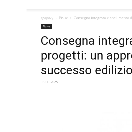
додому
Різне
Consegna integrata e snellimento de
Різне
Consegna integra
progetti: un appr
successo edilizi
19.11.2025