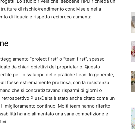
rogetti. Lo studio rivela che, sebbene l’IPD richieda un
strutture di rischio/rendimento condivise e nella
nto di fiducia e rispetto reciproco aumenta
one
teggiamento “project first” o “team first”, spesso
idato da chiari obiettivi del proprietario. Questo
ertile per lo sviluppo delle pratiche Lean. In generale,
 pull fosse estremamente preziosa, con la resistenza
mano che si concretizzavano risparmi di giorni o
o retrospettivo Plus/Delta è stato anche citato come un
il miglioramento continuo. Molti team hanno riferito
onsabilità hanno alimentato una sana competizione e
ivi.