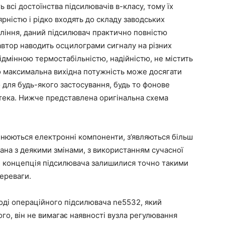
всі достоїнства підсилювачів в-класу, тому їх
ністю і рідко входять до складу заводських
вління, даний підсилювач практично повністю
 автор наводить осцилограми сигналу на різних
відмінною термостабільністю, надійністю, не містить
го максимальна вихідна потужність може досягати
о для будь-якого застосування, будь то фонове
тека. Нижче представлена оригінальна схема
мінюються електронні компоненти, з’являються більш
ана з деякими змінами, з використанням сучасної
 і концепція підсилювача залишилися точно такими
переваги.
оді операційного підсилювача ne5532, який
го, він не вимагає наявності вузла регулювання