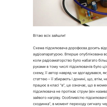
Вітаю всіх зайшли!
Схема підсилювача дорофєєва досить відом
аудіоапаратурою. Вперше опублікована вон
коли радіоаматорство було набагато більш
руками в тому числі підсилювачів було ц
схему, її автор навряд чи здогадувався, 
статтею – її збирають і донині, що, втім,
працює в класі “в”, це означає, що в моме
підсилювача не протікає струм (він назив
зайвого нагріву. Особливістю підсилювачі
сходинка”, в момент переходу сигналу чер