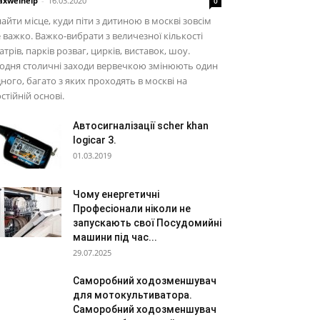
xwelhelp
-
16.03.2020
0
айти місце, куди піти з дитиною в москві зовсім
 важко. Важко-вибрати з величезної кількості
атрів, парків розваг, цирків, виставок, шоу.
одня столичні заходи вервечкою змінюють один
ного, багато з яких проходять в москві на
стійній основі.
Автосигналізації scher khan
logicar 3.
01.03.2019
Чому енергетичні
Професіонали ніколи не
запускають свої Посудомийні
машини під час...
29.07.2025
Саморобний ходозменшувач
для мотокультиватора.
Саморобний ходозменшувач