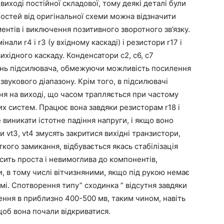
 виході постійної складової, тому деякі деталі були
ностей від оригінальної схеми можна відзначити
ентів і виключення позитивного зворотного зв’язку.
али r4 і r3 (у вхідному каскаді) і резистори r17 і
ихідного каскаду. Конденсатори c2, c6, c7
ь підсилювача, обмежуючи можливість посилення
вукового діапазону. Крім того, в підсилювачі
ння на виході, що часом трапляється при частому
их систем. Працює вона завдяки резисторам r18 і
 виникати істотне падіння напруги, і якщо воно
 vt3, vt4 змусять закритися вихідні транзистори,
ого замикання, відбувається якась стабілізація
сить проста і невимоглива до компонентів,
 в тому числі вітчизняними, якщо під рукою немає
мі. Спотворення типу” сходинка ” відсутня завдяки
ення в приблизно 400-500 мв, таким чином, навіть
щоб вона почали відкриватися.