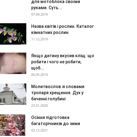
для мотоблока своїми
руками. Суть...
07.09.2019
Назва квітів і рослин. Каталог
кімнатних рослин
11.12.2019
Якщо дитину вкусив кліщ: що
робити і чого не робити,
щоб...
06.05.2019
Молитвослов зі словами
тропаря хрещення. Дух у
баченні голубині
23.01.2020
Осіння підготовка
багаторічників до зими
02.12.2021