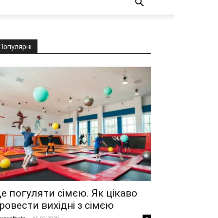
Популярні
е погуляти сімєю. Як цікаво
ровести вихідні з сімєю