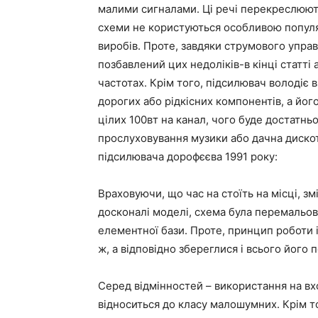
малими сигналами. Ці речі перекреслюють 
схеми не користуються особливою популяр
виробів. Проте, завдяки струмового упра
позбавлений цих недоліків-в кінці статті
частотах. Крім того, підсилювач володіє 
дорогих або рідкісних компонентів, а йо
цілих 100вт на канал, чого буде достатнь
прослуховування музики або дачна диско
підсилювача дорофєєва 1991 року:
Враховуючи, що час на стоїть на місці, з
досконалі моделі, схема була перемальов
елементної бази. Проте, принцип роботи
ж, а відповідно збереглися і всього його 
Серед відмінностей – використання на вх
відноситься до класу малошумних. Крім то