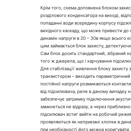
Крім того, схема доповнена блоком захис
розділового конденсатора на виході, відп
попаданні води всередину корпусу підси
вихідного каскаду, що може привести до 
динамік напруги в 20 – 30в якщо всього к
цим займається блок захисту, детектуючи
Сам блок досить стандартний, зібраний на
того ж джерела, що і харчування підсилю
Для стабілізації живлення блоку захисту 
транзистором – виходить параметричний с
постійної напруги розмикаються контакти
від підсилювача, реле в даному випадку н
забезпечує затримку підключення акусти
замкнеться не відразу, а через приблизно
підсилювач встиг вийти на робочий режим
проявляються як неприємні хлопки в дина
при необхідності його можна коригувати.