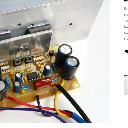
ma
Зн
не
те
Щ
од
по