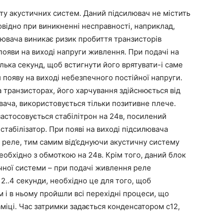
ту акустичних систем. Даний підсилювач не містить
овідно при виникненні несправності, наприклад,
лювача виникає ризик пробиття транзисторів
появи на виході напруги живлення. При подачі на
ілька секунд, щоб встигнути його врятувати-і саме
 появу на виході небезпечного постійної напруги.
 транзисторах, його харчування здійснюється від
вача, використовується тільки позитивне плече.
застосовується стабілітрон на 24в, посилений
табілізатор. При появі на виході підсилювача
 реле, тим самим від’єднуючи акустичну систему
еобхідно з обмоткою на 24в. Крім того, даний блок
чної системи – при подачі живлення реле
 2..4 секунди, необхідно це для того, щоб
 і в ньому пройшли всі перехідні процеси, що
міці. Час затримки задається конденсатором с12,