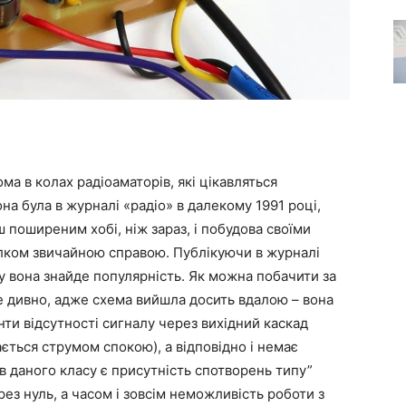
а в колах радіоаматорів, які цікавляться
а була в журналі «радіо» в далекому 1991 році,
 поширеним хобі, ніж зараз, і побудова своїми
ілком звичайною справою. Публікуючи в журналі
яку вона знайде популярність. Як можна побачити за
 не дивно, адже схема вийшла досить вдалою – вона
нти відсутності сигналу через вихідний каскад
ається струмом спокою), а відповідно і немає
в даного класу є присутність спотворень типу”
ез нуль, а часом і зовсім неможливість роботи з