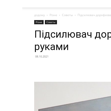
додому
Різне
Советы
Підсилювач дорофєєва
Різне
Советы
Підсилювач до
руками
08.10.2021