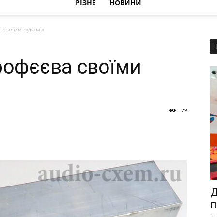
РІЗНЕ
НОВИНИ
 своїми руками
рофєєва своїми
179
Д
п