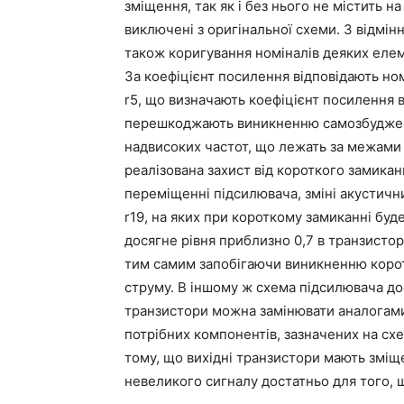
зміщення, так як і без нього не містить на
виключені з оригінальної схеми. З відмін
також коригування номіналів деяких елем
За коефіцієнт посилення відповідають номін
r5, що визначають коефіцієнт посилення в
перешкоджають виникненню самозбуджен
надвисоких частот, що лежать за межами з
реалізована захист від короткого замика
переміщенні підсилювача, зміні акустичн
r19, на яких при короткому замиканні буде
досягне рівня приблизно 0,7 в транзистори
тим самим запобігаючи виникненню коротк
струму. В іншому ж схема підсилювача до
транзистори можна замінювати аналогами,
потрібних компонентів, зазначених на схе
тому, що вихідні транзистори мають зміщ
невеликого сигналу достатньо для того, 