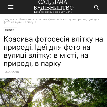
САД, ДАЧА,
БУДІВНИЦТВО
Корисні поради по саду, дачі,
будівництву
додому
Новости
Красива фотосесія влітку на природі. Ідеї для
фото на вулиці влітку: в...
Новости
Красива фотосесія влітку на
природі. Ідеї для фото на
вулиці влітку: в місті, на
природі, в парку
23.09.2019