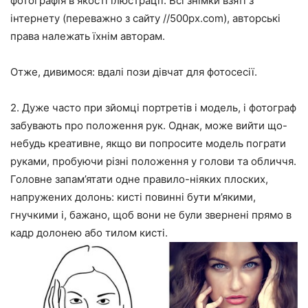
фотографія в якості ілюстрації. Всі знімки взяті з
інтернету (переважно з сайту //500px.com), авторські
права належать їхнім авторам.
Отже, дивимося: вдалі пози дівчат для фотосесії.
2. Дуже часто при зйомці портретів і модель, і фотограф
забувають про положення рук. Однак, може вийти що-
небудь креативне, якщо ви попросите модель пограти
руками, пробуючи різні положення у голови та обличчя.
Головне запам’ятати одне правило-ніяких плоских,
напружених долонь: кисті повинні бути м’якими,
гнучкими і, бажано, щоб вони не були звернені прямо в
кадр долонею або тилом кисті.