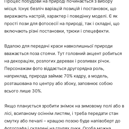
Процес побудови на природі починається з вибору
місця. Існує безліч варіацій позицій і постановок, що
виражають настрій, характер і поведінку моделі. Є як
прості пози для фотосесії на природі, так і складні, що
включають різні постановки, трюки і спецефекти.
Вдалою для передачі краси навколишньої природи
вважається поза стоячи. Тут головний акцент робиться
на декораціях, розлогих деревах і розливах річок.
Персонажам фото віддається другорядна роль,
наприклад, природа займає 70% кадру, а модель,
розташована по центру або збоку, заповнює собою
всього лише 30%.
Якщо планується зробити знімок на зимовому полі або в
лісі, всипаному осіннім листям, і треба передати стан
смутку або печалі – кращою позою буде напівоберт до
фотографа і складені на грудях руки. Особа можна