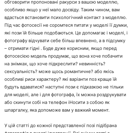
обговорити пропоновані ракурси з вашою моделлю,
особливо якщо у неї мало досвіду. Таким чином, вам
вдасться встановити психологічний контакт з моделлю.
Під час фотосесії не соромтеся питати у моделі її думки,
які пози їй більше подобаються. Це допомагає і моделі, і
фотографу відчувати себе більш впевнено, а в підсумку
– отримати гідні . Буде дуже корисним, якщо перед
фотосесією модель продумає, що вона хоче побачити
на знімках, що хоче підкреслити? невинність?
сексуальність? може щось романтичне? або якісь
особливі риси характеру? які варіанти поз краще їй
будуть вдаватися? наступні пози є підказкою не тільки
для моделі, але і для фотографа, їх можна роздрукувати
або скинути собі на телефон іНосити з собою як
шпаргалку, яка допоможе вам у важкий момент.
У цій статті до кожної представленої позі підібрана