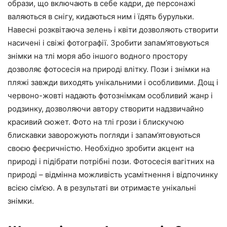
образи, що включають в себе кадри, де персонажі
валяються в снігу, кидаються ним і їдять бурульки.
Навесні розквітаюча зелень і квіти дозволяють створити
насичені і свіжі фотографії. Зробити запам’ятовуються
знімки на тлі моря або іншого водного простору
дозволяє фотосесія на природі влітку. Пози і знімки на
пляжі завжди виходять унікальними і особливими. Дощ і
червоно-жовті надають фотознімкам особливий жанр і
родзинку, дозволяючи автору створити надзвичайно
красивий сюжет. Фото на тлі грози і блискучою
блискавки заворожують погляди і запам’ятовуються
своєю феєричністю. Необхідно зробити акцент на
природі і підібрати потрібні пози. Фотосесія вагітних на
природі – відмінна можливість усамітнення і відпочинку
всією сім’єю. А в результаті ви отримаєте унікальні
знімки.