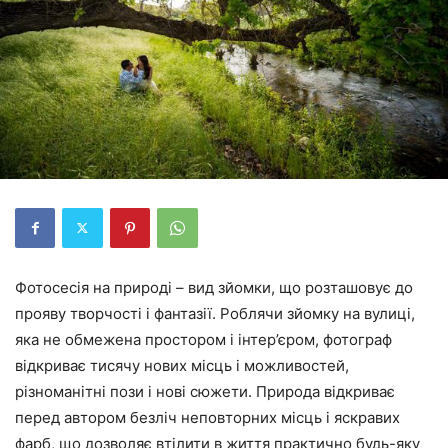
Фотосесія на природі – вид зйомки, що розташовує до
прояву творчості і фантазії. Роблячи зйомку на вулиці,
яка не обмежена простором і інтер’єром, фотограф
відкриває тисячу нових місць і можливостей,
різноманітні пози і нові сюжети. Природа відкриває
перед автором безліч неповторних місць і яскравих
фарб, що дозволяє втілити в життя практично будь-яку