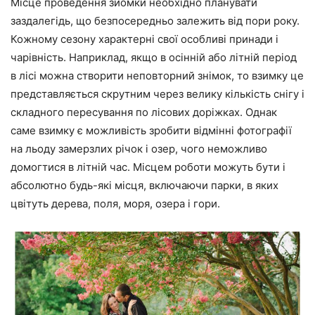
Місце проведення зйомки необхідно планувати
заздалегідь, що безпосередньо залежить від пори року.
Кожному сезону характерні свої особливі принади і
чарівність. Наприклад, якщо в осінній або літній період
в лісі можна створити неповторний знімок, то взимку це
представляється скрутним через велику кількість снігу і
складного пересування по лісових доріжках. Однак
саме взимку є можливість зробити відмінні фотографії
на льоду замерзлих річок і озер, чого неможливо
домогтися в літній час. Місцем роботи можуть бути і
абсолютно будь-які місця, включаючи парки, в яких
цвітуть дерева, поля, моря, озера і гори.