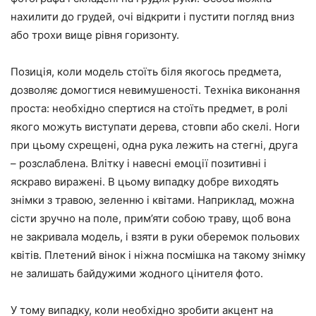
нахилити до грудей, очі відкрити і пустити погляд вниз
або трохи вище рівня горизонту.
Позиція, коли модель стоїть біля якогось предмета,
дозволяє домогтися невимушеності. Техніка виконання
проста: необхідно спертися на стоїть предмет, в ролі
якого можуть виступати дерева, стовпи або скелі. Ноги
при цьому схрещені, одна рука лежить на стегні, друга
– розслаблена. Влітку і навесні емоції позитивні і
яскраво виражені. В цьому випадку добре виходять
знімки з травою, зеленню і квітами. Наприклад, можна
сісти зручно на поле, прим’яти собою траву, щоб вона
не закривала модель, і взяти в руки оберемок польових
квітів. Плетений вінок і ніжна посмішка на такому знімку
не залишать байдужими жодного цінителя фото.
У тому випадку, коли необхідно зробити акцент на