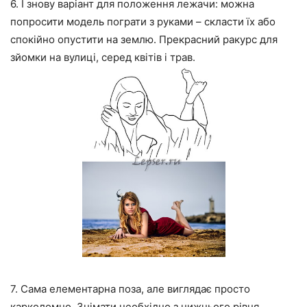
6. І знову варіант для положення лежачи: можна
попросити модель пограти з руками – скласти їх або
спокійно опустити на землю. Прекрасний ракурс для
зйомки на вулиці, серед квітів і трав.
7. Сама елементарна поза, але виглядає просто
карколомно. Знімати необхідно з нижнього рівня,