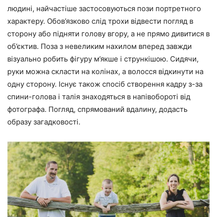
людині, найчастіше застосовуються пози портретного
характеру. Обов’язково слід трохи відвести погляд в
сторону або підняти голову вгору, а не прямо дивитися в
об’єктив. Поза з невеликим нахилом вперед завжди
візуально робить фігуру м’якше і стрункішою. Сидячи,
руки можна скласти на колінах, а волосся відкинути на
одну сторону. Існує також спосіб створення кадру з-за
спини-голова і талія знаходяться в напівобороті від
фотографа. Погляд, спрямований вдалину, додасть
образу загадковості.