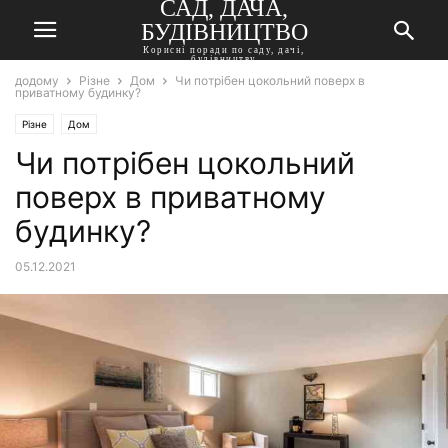
САД, ДАЧА,
БУДІВНИЦТВО
Корисні поради по саду, дачі,
будівництву
додому
Різне
Дом
Чи потрібен цокольний поверх в
приватному будинку?
Різне
Дом
Чи потрібен цокольний
поверх в приватному
будинку?
05.12.2021