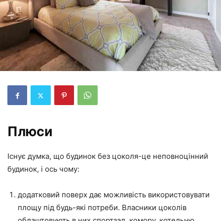
Плюси
Існує думка, що будинок без цоколя-це неповноцінний
будинок, і ось чому:
додатковий поверх дає можливість використовувати
площу під будь-які потреби. Власники цоколів
облаштовують в них спортзал, комору, котельню,