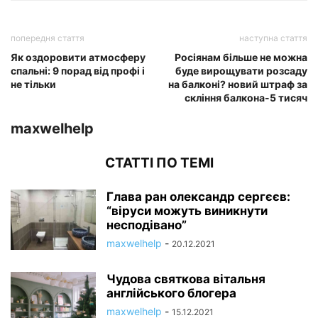
попередня стаття
наступна стаття
Як оздоровити атмосферу
Росіянам більше не можна
спальні: 9 порад від профі і
буде вирощувати розсаду
не тільки
на балконі? новий штраф за
скління балкона-5 тисяч
maxwelhelp
СТАТТІ ПО ТЕМІ
Глава ран олександр сергєєв:
“віруси можуть виникнути
несподівано”
maxwelhelp
-
20.12.2021
Чудова святкова вітальня
англійського блогера
maxwelhelp
-
15.12.2021