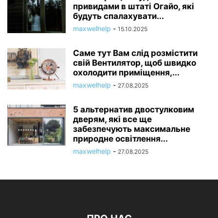
привидами в штаті Огайо, які
будуть спалахувати...
maxwelhelp
-
15.10.2025
Саме тут Вам слід розмістити
свій Вентилятор, щоб швидко
охолодити приміщення,...
maxwelhelp
-
27.08.2025
5 альтернатив двостулковим
дверям, які все ще
забезпечують максимальне
природне освітлення...
maxwelhelp
-
27.08.2025