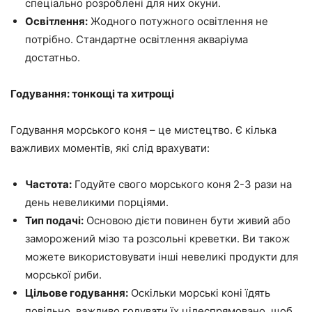
спеціально розроблені для них окуни.
Освітлення:
Жодного потужного освітлення не
потрібно. Стандартне освітлення акваріума
достатньо.
Годування: тонкощі та хитрощі
Годування морського коня – це мистецтво. Є кілька
важливих моментів, які слід врахувати:
Частота:
Годуйте свого морського коня 2-3 рази на
день невеликими порціями.
Тип подачі:
Основою дієти повинен бути живий або
заморожений мізо та розсольні креветки. Ви також
можете використовувати інші невеликі продукти для
морської риби.
Цільове годування:
Оскільки морські коні їдять
повільно, важливо годувати їх цілеспрямовано, щоб