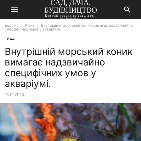
САД, ДАЧА,
БУДІВНИЦТВО
Корисні поради по саду, дачі,
будівництву
додому
Різне
Внутрішній морський коник вимагає надзвичайно
специфічних умов у акваріумі.
Різне
Внутрішній морський коник
вимагає надзвичайно
специфічних умов у
акваріумі.
15.10.2025