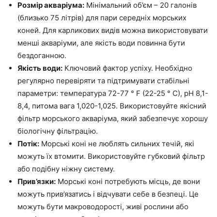
Розмір акваріума:
Мінімальний об’єм – 20 галонів
(близько 75 літрів) для пари середніх морських
коней. Для карликових видів можна використовувати
менші акваріуми, але якість води повинна бути
бездоганною.
Якість води:
Ключовий фактор успіху. Необхідно
регулярно перевіряти та підтримувати стабільні
параметри: температура 72-77 ° F (22-25 ° C), pH 8,1-
8,4, питома вага 1,020-1,025. Використовуйте якісний
фільтр морського акваріума, який забезпечує хорошу
біологічну фільтрацію.
Потік:
Морські коні не люблять сильних течій, які
можуть їх втомити. Використовуйте губковий фільтр
або подібну ніжну систему.
Прив’язки:
Морські коні потребують місць, де вони
можуть прив’язатись і відчувати себе в безпеці. Це
можуть бути макроводорості, живі рослини або