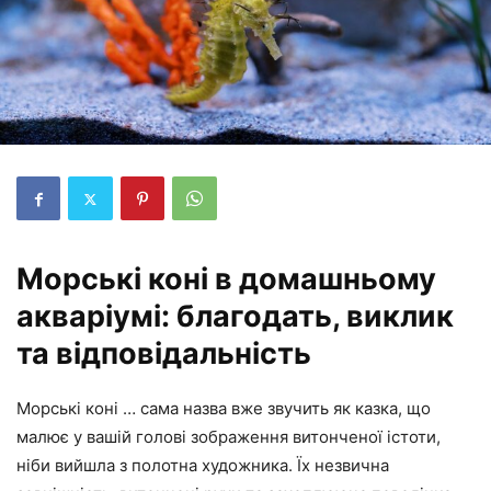
Морські коні в домашньому
акваріумі: благодать, виклик
та відповідальність
Морські коні … сама назва вже звучить як казка, що
малює у вашій голові зображення витонченої істоти,
ніби вийшла з полотна художника. Їх незвична