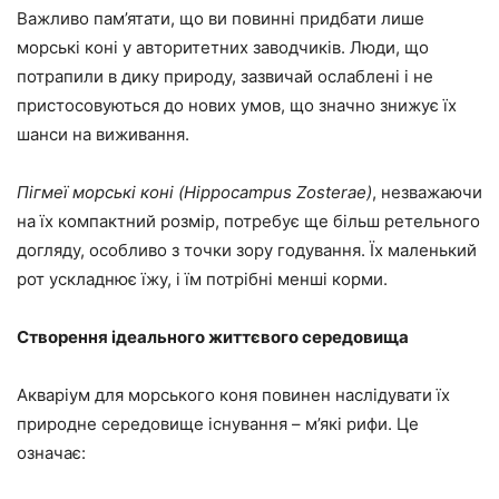
Важливо пам’ятати, що ви повинні придбати лише
морські коні у авторитетних заводчиків. Люди, що
потрапили в дику природу, зазвичай ослаблені і не
пристосовуються до нових умов, що значно знижує їх
шанси на виживання.
Пігмеї морські коні (Hippocampus Zosterae)
, незважаючи
на їх компактний розмір, потребує ще більш ретельного
догляду, особливо з точки зору годування. Їх маленький
рот ускладнює їжу, і їм потрібні менші корми.
Створення ідеального життєвого середовища
Акваріум для морського коня повинен наслідувати їх
природне середовище існування – м’які рифи. Це
означає: