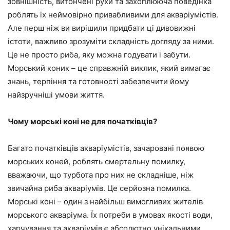
зовнішність, витончені рухи та захоплююча поведінка
роблять їх неймовірно привабливими для акваріумістів.
Але перш ніж ви вирішили придбати ці дивовижні
істоти, важливо зрозуміти складність догляду за ними.
Це не просто риба, яку можна годувати і забути.
Морський коник – це справжній виклик, який вимагає
знань, терпіння та готовності забезпечити йому
найзручніші умови життя.
Чому морські коні не для початківців?
Багато початківців акваріумістів, зачаровані появою
морських коней, роблять смертельну помилку,
вважаючи, що турбота про них не складніше, ніж
звичайна риба акваріумів. Це серйозна помилка.
Морські коні – один з найбільш вимогливих жителів
морського акваріума. Їх потреби в умовах якості води,
харчування та акваріумів є абсолютно унікальними.