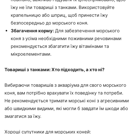
їжу не їли товариші з танками. Використовуйте
крапельницю або шприц, щоб принести їжу
безпосередньо до морського коня.
Збагачення корму:
Для забезпечення морського
коня з усіма необхідними поживними речовинами
рекомендується збагатити їжу вітамінами та
мікроелементами.
Товариші з танками: Хто підходить, а хто ні?
Вибираючи товаришів з акваріума для свого морського
коня, вам потрібно врахувати їх поведінку та потреби.
Не рекомендується тримати морські коні з агресивними
або швидкими видими, які могли б завдати їм шкоди або
змагатися за їжу.
Хороші супутники для морських коней: