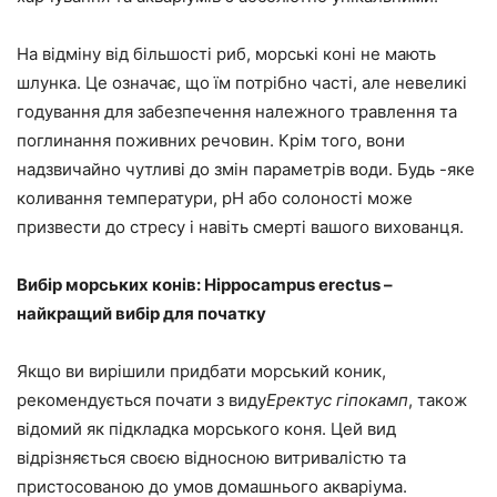
На відміну від більшості риб, морські коні не мають
шлунка. Це означає, що їм потрібно часті, але невеликі
годування для забезпечення належного травлення та
поглинання поживних речовин. Крім того, вони
надзвичайно чутливі до змін параметрів води. Будь -яке
коливання температури, рН або солоності може
призвести до стресу і навіть смерті вашого вихованця.
Вибір морських конів: Hippocampus erectus –
найкращий вибір для початку
Якщо ви вирішили придбати морський коник,
рекомендується почати з виду
Еректус гіпокамп
, також
відомий як підкладка морського коня. Цей вид
відрізняється своєю відносною витривалістю та
пристосованою до умов домашнього акваріума.