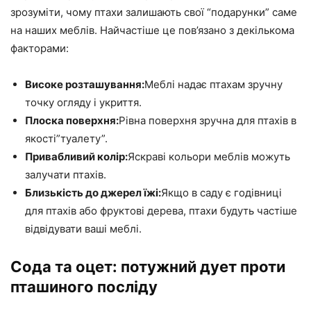
зрозуміти, чому птахи залишають свої “подарунки” саме
на наших меблів. Найчастіше це пов’язано з декількома
факторами:
Високе розташування:
Меблі надає птахам зручну
точку огляду і укриття.
Плоска поверхня:
Рівна поверхня зручна для птахів в
якості”туалету”.
Привабливий колір:
Яскраві кольори меблів можуть
залучати птахів.
Близькість до джерел їжі:
Якщо в саду є годівниці
для птахів або фруктові дерева, птахи будуть частіше
відвідувати ваші меблі.
Сода та оцет: потужний дует проти
пташиного посліду