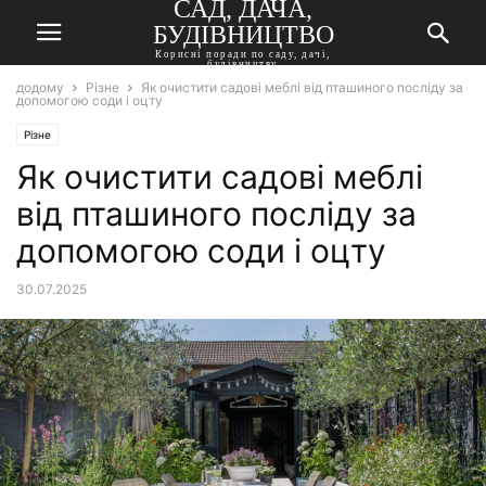
САД, ДАЧА,
БУДІВНИЦТВО
Корисні поради по саду, дачі,
будівництву
додому
Різне
Як очистити садові меблі від пташиного посліду за
допомогою соди і оцту
Різне
Як очистити садові меблі
від пташиного посліду за
допомогою соди і оцту
30.07.2025