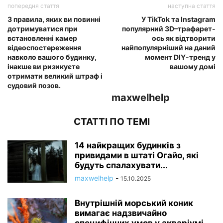
попередня стаття
наступна стаття
3 правила, яких ви повинні
У TikTok та Instagram
дотримуватися при
популярний 3D–трафарет-
встановленні камер
ось як відтворити
відеоспостереження
найпопулярніший на даний
навколо вашого будинку,
момент DIY-тренд у
інакше ви ризикуєте
вашому домі
отримати великий штраф і
судовий позов.
maxwelhelp
СТАТТІ ПО ТЕМІ
14 найкращих будинків з
привидами в штаті Огайо, які
будуть спалахувати...
maxwelhelp
-
15.10.2025
Внутрішній морський коник
вимагає надзвичайно
специфічних умов у акваріумі.