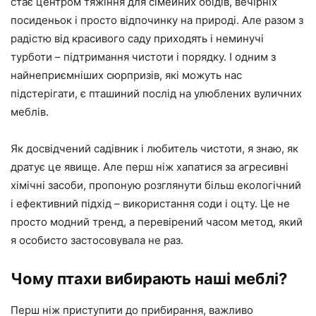
стає центром тяжіння для сімейних обідів, вечірніх
посиденьок і просто відпочинку на природі. Але разом з
радістю від красивого саду приходять і неминучі
турботи – підтримання чистоти і порядку. І одним з
найнеприємніших сюрпризів, які можуть нас
підстерігати, є пташиний послід на улюблених вуличних
меблів.
Як досвідчений садівник і любитель чистоти, я знаю, як
дратує це явище. Але перш ніж хапатися за агресивні
хімічні засоби, пропоную розглянути більш екологічний
і ефективний підхід – використання соди і оцту. Це не
просто модний тренд, а перевірений часом метод, який
я особисто застосовувала не раз.
Чому птахи вибирають наші меблі?
Перш ніж приступити до прибирання, важливо