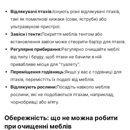
Відлякувачі птахів:
Існують різні відлякувачі птахів,
такі як помилкові хижаки (сови, яструби) або
ультразвукові пристрої.
Завіси і тенти:
Покриття меблів тентом або
встановлення завіси може створити бар’єр для птахів.
Регулярне прибирання:
Регулярно очищайте меблі
від пилу і бруду, щоб птахи не бачили в ній
привабливе місце для “туалету”.
Переміщення годівниць:
Якщо у вас є годівниці для
птахів, перемістіть їх подалі від меблів.
Відлякують рослини:
Посадіть навколо меблів
рослини, які не подобаються птахам, наприклад,
чорнобривці або м’яту.
Обережність: що не можна робити
при очищенні меблів