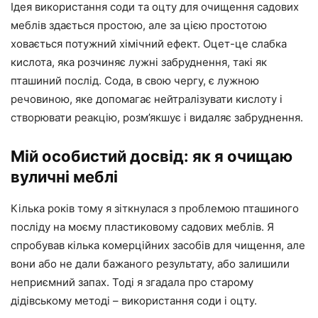
Ідея використання соди та оцту для очищення садових
меблів здається простою, але за цією простотою
ховається потужний хімічний ефект. Оцет-це слабка
кислота, яка розчиняє лужні забруднення, такі як
пташиний послід. Сода, в свою чергу, є лужною
речовиною, яке допомагає нейтралізувати кислоту і
створювати реакцію, розм’якшує і видаляє забруднення.
Мій особистий досвід: як я очищаю
вуличні меблі
Кілька років тому я зіткнулася з проблемою пташиного
посліду на моєму пластиковому садових меблів. Я
спробував кілька комерційних засобів для чищення, але
вони або не дали бажаного результату, або залишили
неприємний запах. Тоді я згадала про старому
дідівському методі – використання соди і оцту.