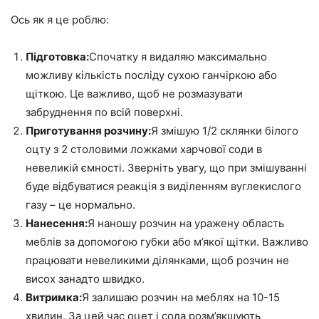
Ось як я це роблю:
Підготовка:
Спочатку я видаляю максимально
можливу кількість посліду сухою ганчіркою або
щіткою. Це важливо, щоб не розмазувати
забруднення по всій поверхні.
Приготування розчину:
Я змішую 1/2 склянки білого
оцту з 2 столовими ложками харчової соди в
невеликій ємності. Зверніть увагу, що при змішуванні
буде відбуватися реакція з виділенням вуглекислого
газу – це нормально.
Нанесення:
Я наношу розчин на уражену область
меблів за допомогою губки або м’якої щітки. Важливо
працювати невеликими ділянками, щоб розчин не
висох занадто швидко.
Витримка:
Я залишаю розчин на меблях на 10-15
хвилин. За цей час оцет і сода розм’якшують