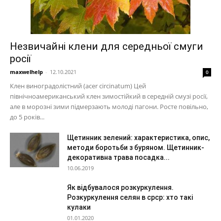
Незвичайні клени для середньої смуги
росії
maxwelhelp
-
12.10.2021
0
Клен виноградолістний (acer circinatum) Цей
північноамериканський клен зимостійкий в середній смузі росії,
але в морозні зими підмерзають молоді пагони. Росте повільно,
до 5 років...
Щетинник зелений: характеристика, опис,
методи боротьби з буряном. Щетинник-
декоративна трава посадка...
10.06.2019
Як відбувалося розкуркулення.
Розкуркулення селян в срср: хто такі
кулаки
01.01.2020