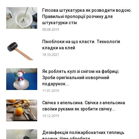
Гіпсова штукатурка як розводити водою.
Правильні пропорції розчину для
штукатурки стін
08.08.2019
Піноблоки на що класти. Технологія
кладки на клей
18.10.2021
Як роблять кулі зі снігом на фабриці.
Зроби оригінальний новорічний
подарунок...
11.01.2019
Свічка з апельсина. Свічка з апельсина
своїми руками як зробити свічку...
19.12.2019
Дезінфекція полікарбонатних теплиць
восени. Чим обробити