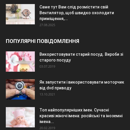
Саме тут Вам слід розмістити свій
Вентилятор, щоб швидко охолодити
приміщення,...
27.08.2025
ПОПУЛЯРНІ ПОВІДОМЛЕННЯ
Використовувати старий посуд. Вироби зі
старого посуду
03.07.2019
Як запустити і використовувати моторчик
від dvd приводу
13.10.2021
Топ найпопулярніших імен. Сучасні
красиві жіночі імена: російські та іноземні
імена...
20.02.2019