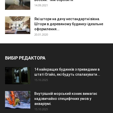
14.09.2021
Які штори на дачу нестандартні вікна.
Штори в деревяному будинку-ідеальне
оформлення...
20.01.2020
ВИБІР РЕДАКТОРА
14 найкращих будинків з привидами в
штаті Огайо, які будуть спалахувати...
15.10.2025
Внутрішній морський коник вимагає
надзвичайно специфічних умов у
акваріумі.
15.10.2025