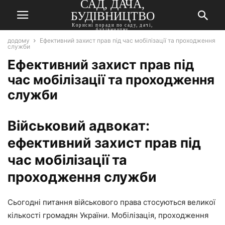
САД, ДАЧА,
БУДІВНИЦТВО
Корисні поради по саду, дачі,
будівництву
додому
Ефективний захист прав під час мобілізації та проходження
служби
Ефективний захист прав під
час мобілізації та проходження
служби
Військовий адвокат:
ефективний захист прав під
час мобілізації та
проходження служби
Сьогодні питання військового права стосуються великої
кількості громадян України. Мобілізація, проходження