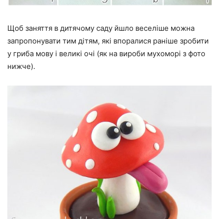
Щоб заняття в дитячому саду йшло веселіше можна
запропонувати тим дітям, які впоралися раніше зробити
у гриба мову і великі очі (як на вироби мухоморі з фото
нижче).