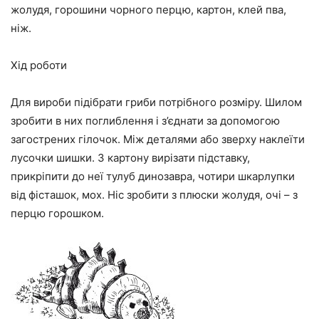
жолудя, горошини чорного перцю, картон, клей пва,
ніж.
Хід роботи
Для вироби підібрати гриби потрібного розміру. Шилом
зробити в них поглиблення і з’єднати за допомогою
загострених гілочок. Між деталями або зверху наклеїти
лусочки шишки. З картону вирізати підставку,
прикріпити до неї тулуб динозавра, чотири шкарлупки
від фісташок, мох. Ніс зробити з плюски жолудя, очі – з
перцю горошком.