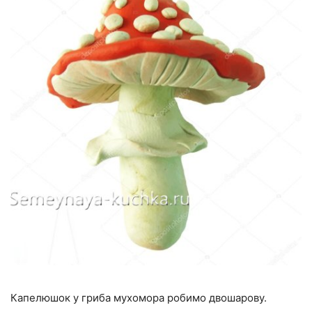
Капелюшок у гриба мухомора робимо двошарову.