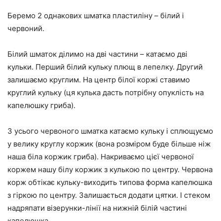
Беремо 2 однакових шматка пластиліну – білий і
червоний.
Білий шматок ділимо на дві частини – катаємо дві
кульки. Перший білий кульку плющ в лепелку. Другий
залишаємо круглим. На центр білої коржі ставимо
круглий кульку (ця кулька дасть потрібну опуклість на
капелюшку гриба).
З усього червоного шматка катаємо кульку і сплющуємо
у велику круглу коржик (вона розміром буде більше ніж
наша біла коржик гриба). Накриваємо цієї червоної
коржем нашу білу коржик з кулькою по центру. Червона
корж обтікає кульку-виходить типова форма капелюшка
з гіркою по центру. Залишається додати цятки. І стеком
надряпати візерунки-лінії на нижній білій частині
капелюшка.