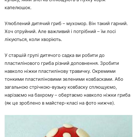
капелюшок.
Улюблений дитячий гриб – мухомор. Він такий гарний.
Хоч отруйний. Але важливий і потрібний – їм лосі
лікуються, коли хворіють.
У старшій групі дитячого садка ви робити до
пластилінового гриба різний доповнення. Зробити
навколо ніжки пластилінову травичку. Окремими
тонкими пластиліновими зеленими ковбасками. Або
загальною стрічкою-вузьку ковбаску сплющуємо,
нарізаємо на бахрому – обертаємо навколо ніжки гриба
(як це зроблено в майстер-класі на фото нижче).