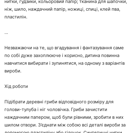
нитки, гудзики, кольоровий папір; тканина для шапочки,
ніж, шило, наждачний папір, ножиці, спиці, клей пва,
пластилін.
…
Незважаючи на те, що вгадування і фантазування саме
по собі дуже захоплююче і корисно, дитина повинна
навчитися вибирати і зупинятися, на одному з варіантів
вироби.
Хід роботи
Підібрати деревні гриби відповідного розміру для
голови-тулуба і ніг чоловічка. Гриби зачистити
наждачним папером, щоб були рівними, зробити в них
шилом отвори. З’єднати між собою всі деталі вироби за
допомогою пластиліну або гілочок. Синтетичні нитки