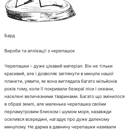
Бард
Вироби та аплікації з черепашок
Черепашки – дуже цікавий матеріал. Він не тільки
красивий, але і дозволяє заглянути в минуле нашої
планети, уявити, як вона виглядала багато мільйонів
років тому, коли її покривали безкраї ліси і океани,
населені величезними тваринами. Багато що змінилося
в образі землі, але маленька черепашка своїми
перламутровим блиском і шумом моря, назавжди
оселився всередині, нагадує про дуже далекому
минулому. Не дарма в давнину черепашки називали