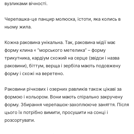
вузликами вічності.
Черепашка-це панцир молюска, істоти, яка колись в
ньому жила.
Кожна раковина унікальна. Так, раковина мідії має
форму клина « “морського метелика” – форму
трикутника, кардіум схожий на серце (звідси і назва
раковини), біттум, верща і зербіла мають подовжену
форму і схожі на веретено.
Раковини річкових і озерних равликів також цікаві за
формою і кольором. Вони мають спірально закручену
форму. Збирання черепашок-захоплююче заняття. Після
цього їх потрібно вимити, просушити на сонці і
розсортувати.