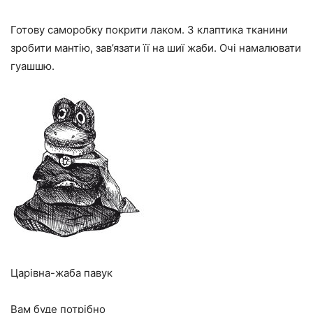
Готову саморобку покрити лаком. З клаптика тканини
зробити мантію, зав’язати її на шиї жаби. Очі намалювати
гуашшю.
Царівна-жаба павук
Вам буде потрібно