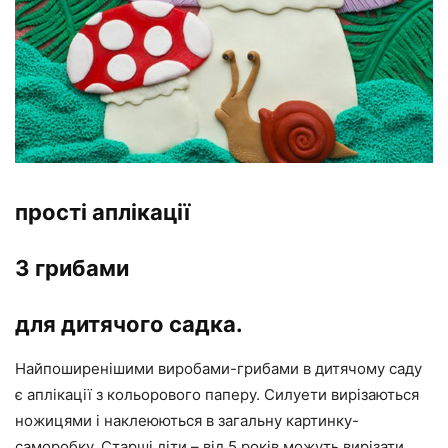
прості аплікації
З грибами
для дитячого садка.
Найпоширенішими виробами-грибами в дитячому саду
є аплікації з кольорового паперу. Силуети вирізаються
ножицями і наклеюються в загальну картинку-
саморобку. Старші діти – від 5 років можуть вирізати