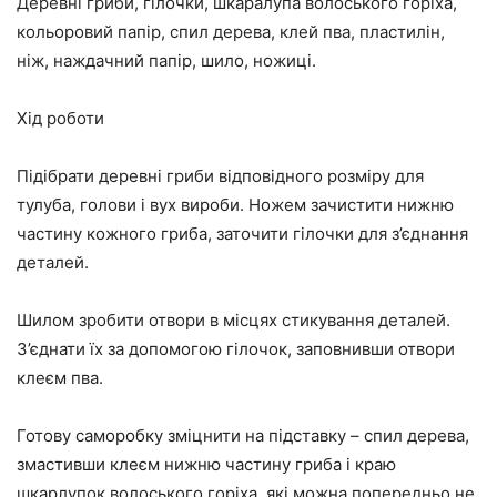
Деревні гриби, гілочки, шкаралупа волоського горіха,
кольоровий папір, спил дерева, клей пва, пластилін,
ніж, наждачний папір, шило, ножиці.
Хід роботи
Підібрати деревні гриби відповідного розміру для
тулуба, голови і вух вироби. Ножем зачистити нижню
частину кожного гриба, заточити гілочки для з’єднання
деталей.
Шилом зробити отвори в місцях стикування деталей.
З’єднати їх за допомогою гілочок, заповнивши отвори
клеєм пва.
Готову саморобку зміцнити на підставку – спил дерева,
змастивши клеєм нижню частину гриба і краю
шкарлупок волоського горіха, які можна попередньо не