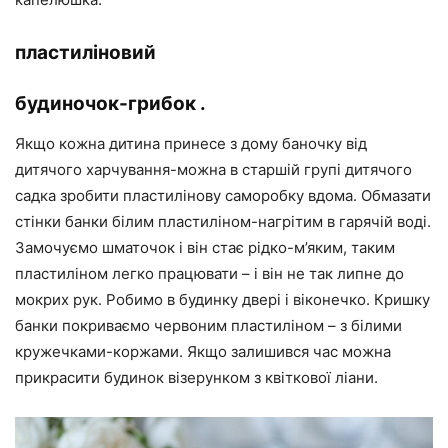
пластиліновий
будиночок-грибок .
Якщо кожна дитина принесе з дому баночку від
дитячого харчування-можна в старшій групі дитячого
садка зробити пластилінову саморобку вдома. Обмазати
стінки банки білим пластиліном-нагрітим в гарячій воді.
Замочуємо шматочок і він стає рідко-м’яким, таким
пластиліном легко працювати – і він не так липне до
мокрих рук. Робимо в будинку двері і віконечко. Кришку
банки покриваємо червоним пластиліном – з білими
кружечками-коржами. Якщо залишився час можна
прикрасити будинок візерунком з квіткової ліани.