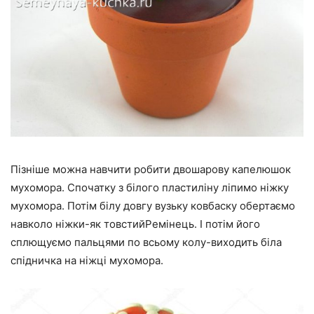
Пізніше можна навчити робити двошарову капелюшок
мухомора. Спочатку з білого пластиліну ліпимо ніжку
мухомора. Потім білу довгу вузьку ковбаску обертаємо
навколо ніжки-як товстийРемінець. І потім його
сплющуємо пальцями по всьому колу-виходить біла
спідничка на ніжці мухомора.