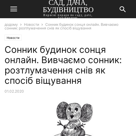
САД, ДАЧА,
БУДІВНИЦТВО
Корисні поради по саду, дачі,
будівництву
додому
Новости
Сонник будинок сонця онлайн. Вивчаємо
сонник: розтлумачення снів як спосіб віщування
Новости
Сонник будинок сонця
онлайн. Вивчаємо сонник:
розтлумачення снів як
спосіб віщування
01.02.2020