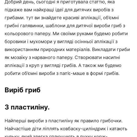
Добрий день, сьогодні я приготувала статтю, яка
підкаже вам найкращі ідеї для дитячих виробів з
грибами. тут ви знайдете красиві аплікації, об’ємні
грибні галявинки, шаблони для дитячої вироби гриб з
кольорового паперу. Ми своїми руками будемо робити
боровики і мухомори у вигляді осінньої аплікації з
використанням природних матеріалів. Викладати гриби
як мозаїку з нарваного паперу. Створювати насипні
аплікації з круп у вигляді грибів. А також ми будемо
робити об’ємні вироби з пап’є-маше в формі грибів.
Виріб гриб
З пластиліну.
Найперші вироби з пластиліну як правило грибочки.
Найчастіше діти ліплять ковбаску-циліндрик і катають
кульку, який злегка сплющують в пухку корж-