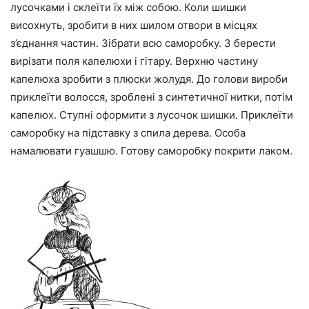
лусочками і склеїти їх між собою. Коли шишки
висохнуть, зробити в них шилом отвори в місцях
з’єднання частин. Зібрати всю саморобку. З берести
вирізати поля капелюхи і гітару. Верхню частину
капелюха зробити з плюски жолудя. До голови вироби
приклеїти волосся, зроблені з синтетичної нитки, потім
капелюх. Ступні оформити з лусочок шишки. Приклеїти
саморобку на підставку з спила дерева. Особа
намалювати гуашшю. Готову саморобку покрити лаком.