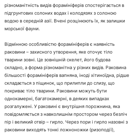
різноманітність видів форамініферів спостерігається в
підгрунтових солоних водах і колодязях з солоною
водою в середній азії. Вчені розцінюють їх, як залишки
морської фауни.
Відмінною особливістю форамініферів є наявність
раковини – захисного утворення, яке оточує тіло
тварини зовні. Це зовнішній скелет, його будова
складно, а форма різноманітна у різних видів. Раковина
більшості форамініферів вапняна, іноді хітиноїдна, рідше
складається з піщинок, що прилипли до слизу, що
покриває тіло тварини. Раковини можуть бути
однокамерні, багатокамерні, в деяких випадках
розгалужені. У раковині є внутрішня порожнина, яка
повідомляється з навколишнім простором через безліч
пір і великий отвір – гирло. Через пори і гирло назовні з
раковини виходять тонкі ложноножки (ризоподії),