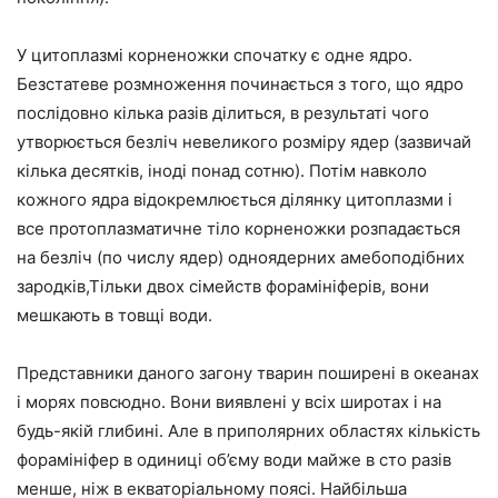
У цитоплазмі корненожки спочатку є одне ядро.
Безстатеве розмноження починається з того, що ядро
послідовно кілька разів ділиться, в результаті чого
утворюється безліч невеликого розміру ядер (зазвичай
кілька десятків, іноді понад сотню). Потім навколо
кожного ядра відокремлюється ділянку цитоплазми і
все протоплазматичне тіло корненожки розпадається
на безліч (по числу ядер) одноядерних амебоподібних
зародків,Тільки двох сімейств форамініферів, вони
мешкають в товщі води.
Представники даного загону тварин поширені в океанах
і морях повсюдно. Вони виявлені у всіх широтах і на
будь-якій глибині. Але в приполярних областях кількість
форамініфер в одиниці об’єму води майже в сто разів
менше, ніж в екваторіальному поясі. Найбільша