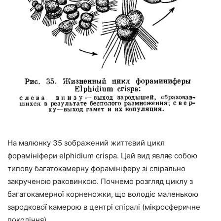
На малюнку 35 зображений життєвий цикл
форамініфери elphidium crispa. Цей вид являє собою
типову багатокамерну форамініферу зі спірально
закрученою раковинкою. Почнемо розгляд циклу з
багатокамерної корненожки, що володіє маленькою
зародкової камерою в центрі спіралі (мікросферичне
покоління).