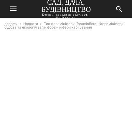
САД, ДАЧА,
БУДІВНИЦТВО
Корисні поради по саду, дачі,
будівництву
додому
Новости
Тип форамініфери (foraminifera). Форамініфери:
будова та екологія загін форамініфери харчування