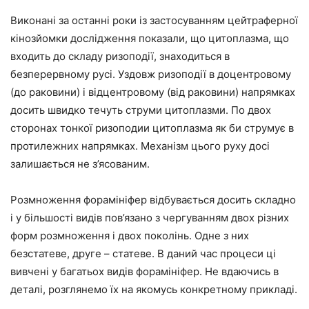
Виконані за останні роки із застосуванням цейтраферної
кінозйомки дослідження показали, що цитоплазма, що
входить до складу ризоподії, знаходиться в
безперервному русі. Уздовж ризоподії в доцентровому
(до раковини) і відцентровому (від раковини) напрямках
досить швидко течуть струми цитоплазми. По двох
сторонах тонкої ризоподии цитоплазма як би струмує в
протилежних напрямках. Механізм цього руху досі
залишається не з’ясованим.
Розмноження форамініфер відбувається досить складно
і у більшості видів пов’язано з чергуванням двох різних
форм розмноження і двох поколінь. Одне з них
безстатеве, друге – статеве. В даний час процеси ці
вивчені у багатьох видів форамініфер. Не вдаючись в
деталі, розглянемо їх на якомусь конкретному прикладі.