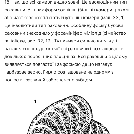
18) так, що всі камери видно зовні. Це еволюційний тип
раковини. У інших форм зовнішні (більші) камери цілком
або частково охоплюють внутрішні камери (мал. 33, 1).
Це інволютний тип раковини. Особливу форму будови
раковини знаходимо у форамініфер міліолід (сімейство
miliolidae, рис. 32, 19). Тут камери сильно витягнуті
паралельно поздовжньої осі раковини і розташовані в
декількох пересічних площинах. Вся раковина в цілому
виявляється довгастої і за формою дещо нагадує
гарбузове зерно. Гирло розташоване на одному з
полюсів і зазвичай забезпечено зубцем.