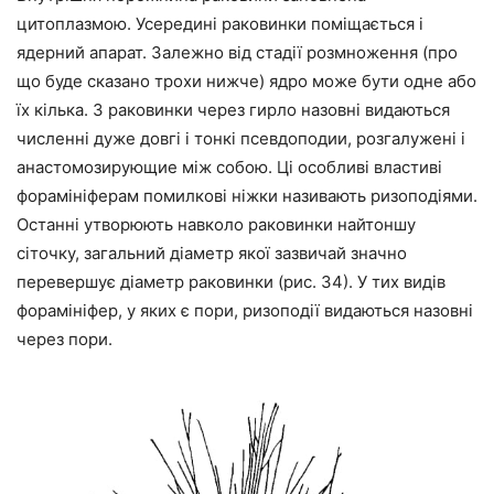
цитоплазмою. Усередині раковинки поміщається і
ядерний апарат. Залежно від стадії розмноження (про
що буде сказано трохи нижче) ядро може бути одне або
їх кілька. З раковинки через гирло назовні видаються
численні дуже довгі і тонкі псевдоподии, розгалужені і
анастомозирующие між собою. Ці особливі властиві
форамініферам помилкові ніжки називають ризоподіями.
Останні утворюють навколо раковинки найтоншу
сіточку, загальний діаметр якої зазвичай значно
перевершує діаметр раковинки (рис. 34). У тих видів
форамініфер, у яких є пори, ризоподії видаються назовні
через пори.