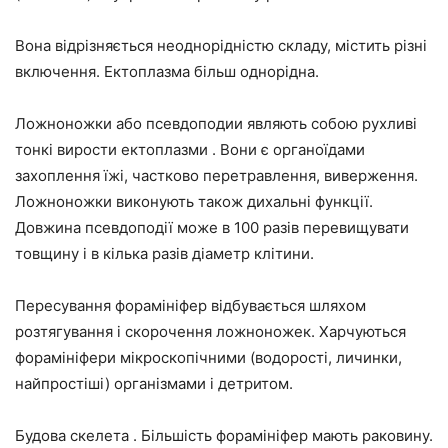
Вона відрізняється неоднорідністю складу, містить різні
включення. Ектоплазма більш однорідна.
Ложноножки або псевдоподии являють собою рухливі
тонкі вирости ектоплазми . Вони є органоїдами
захоплення їжі, частково перетравлення, виверження.
Ложноножки виконують також дихальні функції.
Довжина псевдоподії може в 100 разів перевищувати
товщину і в кілька разів діаметр клітини.
Пересування форамініфер відбувається шляхом
розтягування і скорочення ложноножек. Харчуються
форамініфери мікроскопічними (водорості, личинки,
найпростіші) організмами і детритом.
Будова скелета . Більшість форамініфер мають раковину.