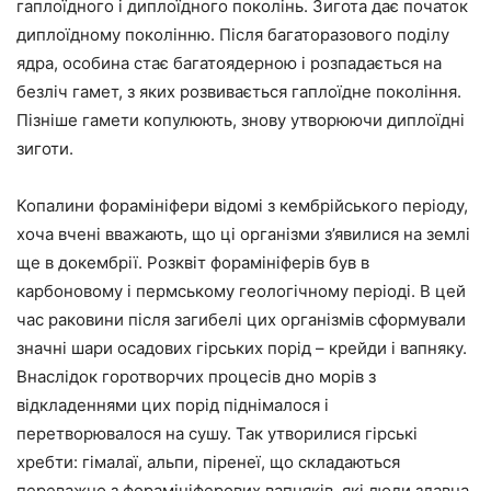
гаплоїдного і диплоїдного поколінь. Зигота дає початок
диплоїдному поколінню. Після багаторазового поділу
ядра, особина стає багатоядерною і розпадається на
безліч гамет, з яких розвивається гаплоїдне покоління.
Пізніше гамети копулюють, знову утворюючи диплоїдні
зиготи.
Копалини форамініфери відомі з кембрійського періоду,
хоча вчені вважають, що ці організми з’явилися на землі
ще в докембрії. Розквіт форамініферів був в
карбоновому і пермському геологічному періоді. В цей
час раковини після загибелі цих організмів сформували
значні шари осадових гірських порід – крейди і вапняку.
Внаслідок горотворчих процесів дно морів з
відкладеннями цих порід піднімалося і
перетворювалося на сушу. Так утворилися гірські
хребти: гімалаї, альпи, піренеї, що складаються
переважно з форамініферових вапняків, які люди здавна