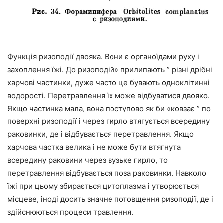
Функція ризоподії двояка. Вони є органоїдами руху і
захоплення їжі. До ризоподій» прилипають ” різні дрібні
харчові частинки, дуже часто це бувають одноклітинні
водорості. Перетравлення їх може відбуватися двояко.
Якщо частинка мала, вона поступово як би «ковзає ” по
поверхні ризоподії і через гирло втягується всередину
раковинки, де і відбувається перетравлення. Якщо
харчова частка велика і не може бути втягнута
всередину раковини через вузьке гирло, то
перетравлення відбувається поза раковинки. Навколо
їжі при цьому збирається цитоплазма і утворюється
місцеве, іноді досить значне потовщення ризоподії, де і
здійснюються процеси травлення.