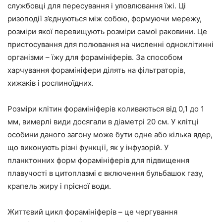
службовці для пересування і уловлювання їжі. Ці
ризоподії з’єднуються між собою, формуючи мережу,
розміри якої перевищують розміри самої раковини. Це
пристосування для полювання на численні одноклітинні
організми – їжу для форамініферів. За способом
харчування форамініфери ділять на фільтраторів,
хижаків і рослиноїдних.
Розміри клітин форамініферів коливаються від 0,1 до 1
мм, вимерлі види досягали в діаметрі 20 см. У клітці
особини даного загону може бути одне або кілька ядер,
що виконують різні функції, як у інфузорій. У
планктонних форм форамініферів для підвищення
плавучості в цитоплазмі є включення бульбашок газу,
крапель жиру і прісної води.
Життєвий цикл форамініферів – це чергування