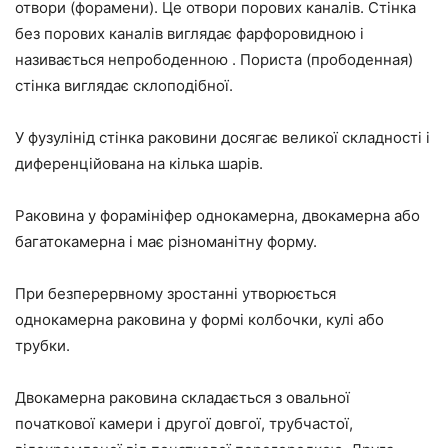
отвори (форамени). Це отвори порових каналів. Стінка
без порових каналів виглядає фарфоровидною і
називається непрободенною . Пориста (прободенная)
стінка виглядає склоподібної.
У фузулінід стінка раковини досягає великої складності і
диференційована на кілька шарів.
Раковина у форамініфер однокамерна, двокамерна або
багатокамерна і має різноманітну форму.
При безперервному зростанні утворюється
однокамерна раковина у формі колбочки, кулі або
трубки.
Двокамерна раковина складається з овальної
початкової камери і другої довгої, трубчастої,