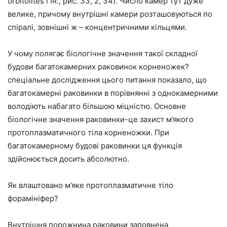
orbitolites і ін., рис. 33, 2, 34). Число камер тут дуже
велике, причому внутрішні камери розташовуються по
спіралі, зовнішні ж – концентричними кільцями.
У чому полягає біологічне значення такої складної
будови багатокамерних раковинок корненожек?
спеціальне дослідження цього питання показало, що
багатокамерні раковинки в порівнянні з однокамерними
володіють набагато більшою міцністю. Основне
біологічне значення раковинки-це захист м’якого
протоплазматичного тіла корненожки. При
багатокамерному будові раковинки ця функція
здійснюється досить абсолютно.
Як влаштовано м’яке протоплазматичне тіло
форамініфер?
Внутрішня порожнина раковини заповнена