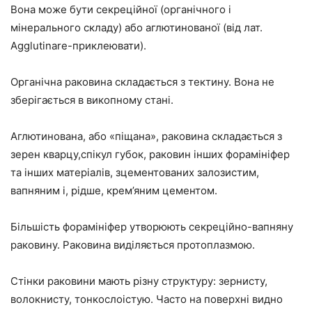
Вона може бути секреційної (органічного і
мінерального складу) або аглютинованої (від лат.
Agglutinare-приклеювати).
Органічна раковина складається з тектину. Вона не
зберігається в викопному стані.
Аглютинована, або «піщана», раковина складається з
зерен кварцу,спікул губок, раковин інших форамініфер
та інших матеріалів, зцементованих залозистим,
вапняним і, рідше, крем’яним цементом.
Більшість форамініфер утворюють секреційно-вапняну
раковину. Раковина виділяється протоплазмою.
Стінки раковини мають різну структуру: зернисту,
волокнисту, тонкослоістую. Часто на поверхні видно