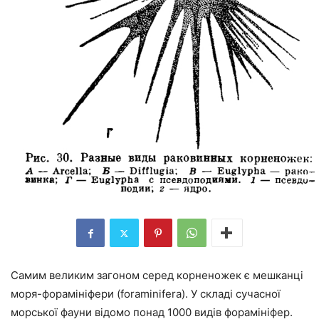
Самим великим загоном серед корненожек є мешканці
моря-форамініфери (foraminifera). У складі сучасної
морської фауни відомо понад 1000 видів форамініфер.