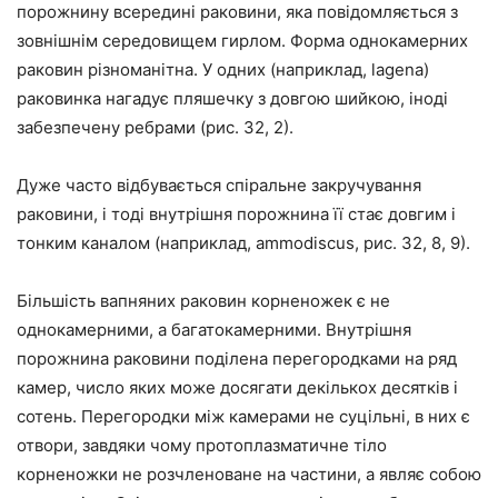
порожнину всередині раковини, яка повідомляється з
зовнішнім середовищем гирлом. Форма однокамерних
раковин різноманітна. У одних (наприклад, lagena)
раковинка нагадує пляшечку з довгою шийкою, іноді
забезпечену ребрами (рис. 32, 2).
Дуже часто відбувається спіральне закручування
раковини, і тоді внутрішня порожнина її стає довгим і
тонким каналом (наприклад, ammodiscus, рис. 32, 8, 9).
Більшість вапняних раковин корненожек є не
однокамерними, а багатокамерними. Внутрішня
порожнина раковини поділена перегородками на ряд
камер, число яких може досягати декількох десятків і
сотень. Перегородки між камерами не суцільні, в них є
отвори, завдяки чому протоплазматичне тіло
корненожки не розчленоване на частини, а являє собою