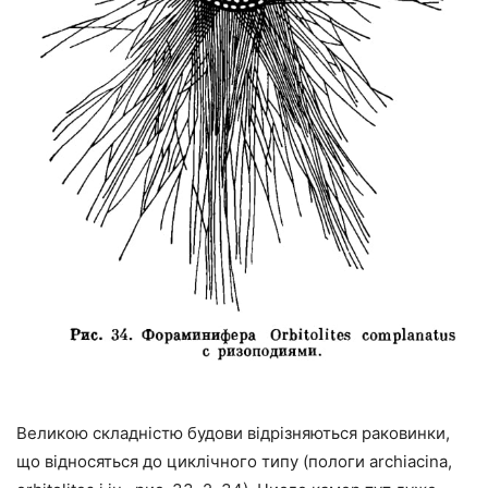
Великою складністю будови відрізняються раковинки,
що відносяться до циклічного типу (пологи archiacina,