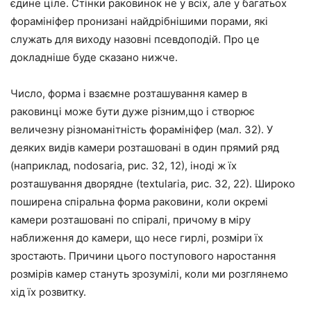
єдине ціле. Стінки раковинок не у всіх, але у багатьох
форамініфер пронизані найдрібнішими порами, які
служать для виходу назовні псевдоподій. Про це
докладніше буде сказано нижче.
Число, форма і взаємне розташування камер в
раковинці може бути дуже різним,що і створює
величезну різноманітність форамініфер (мал. 32). У
деяких видів камери розташовані в один прямий ряд
(наприклад, nodosaria, рис. 32, 12), іноді ж їх
розташування дворядне (textularia, рис. 32, 22). Широко
поширена спіральна форма раковини, коли окремі
камери розташовані по спіралі, причому в міру
наближення до камери, що несе гирлі, розміри їх
зростають. Причини цього поступового наростання
розмірів камер стануть зрозумілі, коли ми розглянемо
хід їх розвитку.