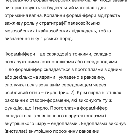
використовують як будівельний матеріал і для
отримання вапна. Копалини форамініфери відіграють
важливу роль у стратиграфії палеозойських,
мезозойських і кайнозойських відкладень, тобто
визначення віку гірських порід.
Форамініфери – це саркодові з тонкими, складно
розгалуженими ложноножками або псевдоподіями .
Тіло форамініфер складається з протоплазми з одним
або декількома ядрами і укладено в раковину,
сполучається з зовнішнім середовищем через
особливий отвір – гирло (рис. 2). Крім гирла в стінках
раковини є отвори-форамени, які виконують ту ж
функцію, що і гирло. Протоплазма форамініфер
складається із зовнішнього шару-ектоплазми і
внутрішнього шару – ендоплазми . Ендоплазма виконує
(вистилає) внутрішню порожнину раковини.