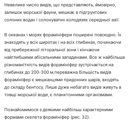
Невелике число видів, що представляють, ймовірно,
залишок морської фауни, мешкає в підгрунтових
солоних водах і солонуватих колодязях середньої азії.
В океанах і морях форамініфери поширені повсюдно. Їх
знаходять у всіх широтах і на всіх глибинах, починаючи
від прибережної літоральної зони і кінчаючи
найглибшими абісальними западинами. Все ж найбільша
різноманітність видів форамініфер зустрічається на
глибинах до 200-300 м.переважна більшість видів
форамініфер є мешканцями придонних шарів, входять
до складу бентосу. Лише дуже небагато видів живуть в
товщі морської води, є планктонними організмами.
Познайомимося з деякими найбільш характерними
формами скелета форамініфер (рис. 32).