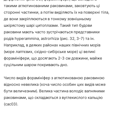
такими аглютинованими раковинами, заковтують ці
сторонні частинки, а потім виділяють їх на поверхні тіла,
де вони закріплюються в тонкому зовнішньому
шкірястому шарі цитоплазми. Такий тип будови
раковини мають часто зустрічаються представники
родів hyperammina, astrorhiza (рис. 32, 3-7) та ін.
Наприклад, в деяких районах наших північних морів
(море лаптєвих, східно-сибірське море) ці великі
форамініфери, що досягають 2-3 см довжини, майже
суцільним шаром покривають дно.
Число видів форамініфер з аглютинованою раковиною
відносно невелика (хоча число особин цих видів може
бути величезним). Велика частина володіє вапняними
раковинами, що складаються з вуглекислого кальцію
(сас03).