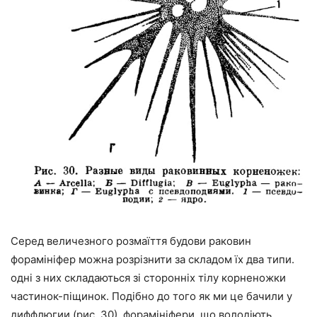
Серед величезного розмаїття будови раковин
форамініфер можна розрізнити за складом їх два типи.
одні з них складаються зі сторонніх тілу корненожки
частинок-піщинок. Подібно до того як ми це бачили у
диффлюгии (рис. 30), форамініфери, що володіють