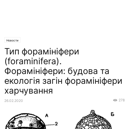
Новости
Тип форамініфери
(foraminifera).
Форамініфери: будова та
екологія загін форамініфери
харчування
278
26.02.2020