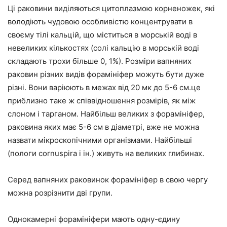
Ці раковини виділяються цитоплазмою корненожек, які
володіють чудовою особливістю концентрувати в
своєму тілі кальцій, що міститься в морській воді в
невеликих кількостях (солі кальцію в морській воді
складають трохи більше 0, 1%). Розміри вапняних
раковин різних видів форамініфер можуть бути дуже
різні. Вони варіюють в межах від 20 мк до 5-6 см.це
приблизно таке ж співвідношення розмірів, як між
слоном і тарганом. Найбільш великих з форамініфер,
раковина яких має 5-6 см в діаметрі, вже не можна
назвати мікроскопічними організмами. Найбільші
(пологи cornuspira і ін.) живуть на великих глибинах.
Серед вапняних раковинок форамініфер в свою чергу
можна розрізнити дві групи.
Однокамерні форамініфери мають одну-єдину