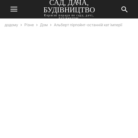
САД, ДАЧА,
БУДІВНИЦТВО
Корисні поради по саду, дачі,
будівництву
додому
Різне
Дом
Альберт пірпойнт-останній кат імперії