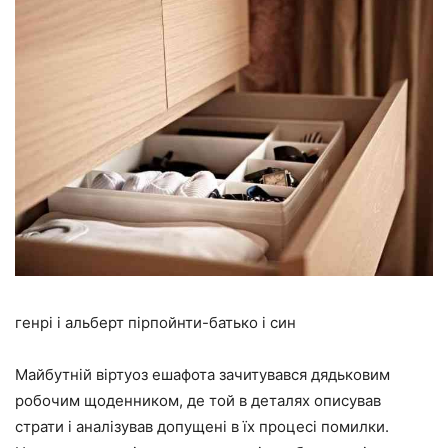
генрі і альберт пірпойнти-батько і син
Майбутній віртуоз ешафота зачитувався дядьковим
робочим щоденником, де той в деталях описував
страти і аналізував допущені в їх процесі помилки.