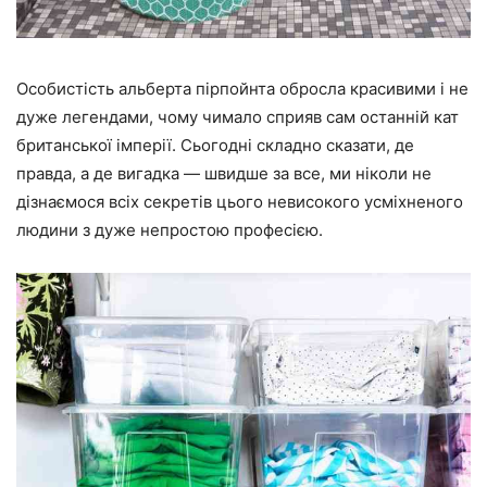
Особистість альберта пірпойнта обросла красивими і не
дуже легендами, чому чимало сприяв сам останній кат
британської імперії. Сьогодні складно сказати, де
правда, а де вигадка — швидше за все, ми ніколи не
дізнаємося всіх секретів цього невисокого усміхненого
людини з дуже непростою професією.