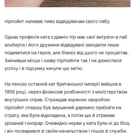
пірпойнт наливає пиво відвідувачам свого пабу.
Однак професія ката з давніх пір має свої витрати-в паб
альберта і його дружини відвідувачі заходили лише
подивитися на героя, але бізнес від цього не процвітав.
Змінивши місце і назву пірпойнти так і не домоглися
успіху і в підсумку кинули цю затію.
На пенсію останній кат британської імперії вийшов в
1956 році, через фінансові розбіжності з міністерством
внутрішніх справ. Страждав зоряною хворобою
пірпойнт спершу був змушений даремно приїхати на
страту, яка була відкладена, а потім ще й отримав
урізаний гонорар. Очевидно нерви у ката були ні до біса,
і він посварився зі своїм начальством і пішов зі служби.