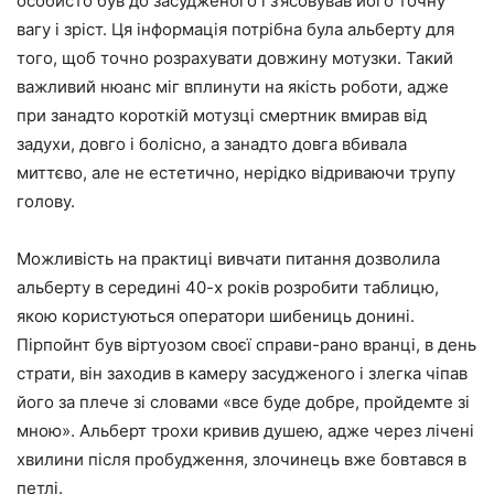
особисто був до засудженого і з’ясовував його точну
вагу і зріст. Ця інформація потрібна була альберту для
того, щоб точно розрахувати довжину мотузки. Такий
важливий нюанс міг вплинути на якість роботи, адже
при занадто короткій мотузці смертник вмирав від
задухи, довго і болісно, а занадто довга вбивала
миттєво, але не естетично, нерідко відриваючи трупу
голову.
Можливість на практиці вивчати питання дозволила
альберту в середині 40-х років розробити таблицю,
якою користуються оператори шибениць донині.
Пірпойнт був віртуозом своєї справи-рано вранці, в день
страти, він заходив в камеру засудженого і злегка чіпав
його за плече зі словами «все буде добре, пройдемте зі
мною». Альберт трохи кривив душею, адже через лічені
хвилини після пробудження, злочинець вже бовтався в
петлі.