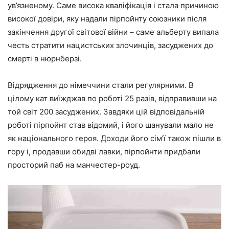
ув’язненому. Саме висока кваліфікація і стала причиною
високої довіри, яку надали пірпойнту союзники після
закінчення другої світової війни – саме альберту випала
честь стратити нацистських злочинців, засуджених до
смерті в нюрнберзі.
Відрядження до німеччини стали регулярними. В
цілому кат виїжджав по роботі 25 разів, відправивши на
той світ 200 засуджених. Завдяки цій відповідальній
роботі пірпойнт став відомий, і його шанували мало не
як національного героя. Доходи його сім’ї також пішли в
гору і, продавши обидві лавки, пірпойнти придбали
просторий паб на манчестер-роуд.