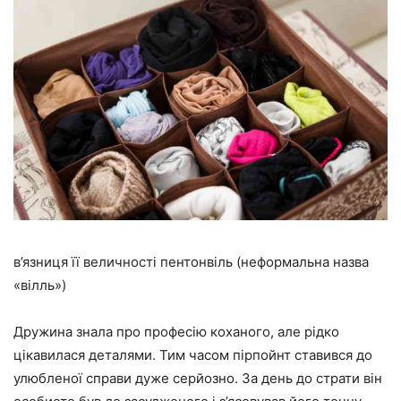
в’язниця її величності пентонвіль (неформальна назва
«вілль»)
Дружина знала про професію коханого, але рідко
цікавилася деталями. Тим часом пірпойнт ставився до
улюбленої справи дуже серйозно. За день до страти він