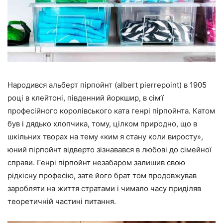
Народився альберт пірпойнт (albert pierrepoint) в 1905
році в клейтоні, південний йоркшир, в сім’ї
професійного королівського ката генрі пірпойнта. Катом
був і дядько хлопчика, тому, цілком природно, що в
шкільних творах на тему «ким я стану коли виросту»,
юний пірпойнт відверто зізнавався в любові до сімейної
справи. Генрі пірпойнт незабаром залишив свою
рідкісну професію, зате його брат том продовжував
заробляти на життя стратами і чимало часу приділяв
теоретичній частині питання.