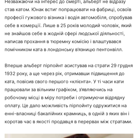
Незважаючи на інтерес до смерті, альберт не відразу
став катом. Юнак встиг попрацювати на фабриці, освоїв
професії гужового візника і водія автомобіля, спробував
себе в комерції. Лише в 25 років молодий чоловік, який
не знайшов себе в жодній сфері людської діяльності,
написав прохання в тюремну комісію і влаштувався
помічником ката в лондонську в’язницю пентонвілл.
Вперше альберт пірпойнт асистував на страти 29 грудня
1932 року, а ще через рік, отримавши підвищення до
ката, повісив свого першого «клієнта». У ті часи кати
працювали за вільним графіком, з’являючись на
робочому місці в міру потреби і отримуючи відрядну
оплату. Це дало можливість пірпойнту одружитися на
енні-власниці бакалійних крамниць, в одній з яких він і
коротав час в якості продавця в перервах між стратами.