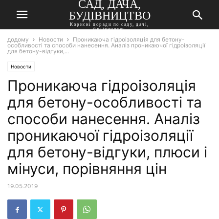
САД, ДАЧА,
БУДІВНИЦТВО
Корисні поради по саду, дачі,
будівництву
додому
Новости
Проникаюча гідроізоляція для бетону-
особливості та способи нанесення. Аналіз проникаючої гідроізоляції
для бетону-відгуки,...
Новости
Проникаюча гідроізоляція
для бетону-особливості та
способи нанесення. Аналіз
проникаючої гідроізоляції
для бетону-відгуки, плюси і
мінуси, порівняння цін
19.05.2019