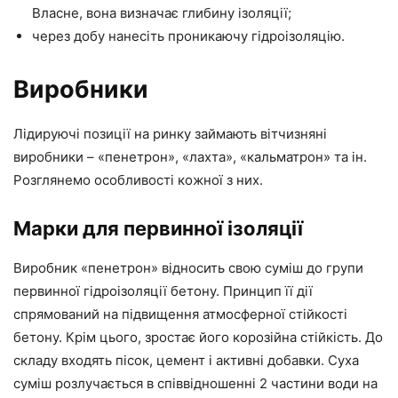
Власне, вона визначає глибину ізоляції;
через добу нанесіть проникаючу гідроізоляцію.
Виробники
Лідируючі позиції на ринку займають вітчизняні
виробники – «пенетрон», «лахта», «кальматрон» та ін.
Розглянемо особливості кожної з них.
Марки для первинної ізоляції
Виробник «пенетрон» відносить свою суміш до групи
первинної гідроізоляції бетону. Принцип її дії
спрямований на підвищення атмосферної стійкості
бетону. Крім цього, зростає його корозійна стійкість. До
складу входять пісок, цемент і активні добавки. Суха
суміш розлучається в співвідношенні 2 частини води на