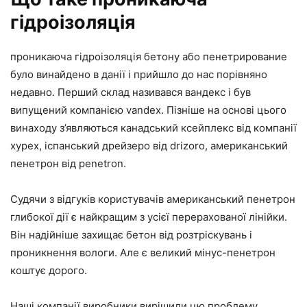
гідроізоляція
проникаюча гідроізоляція бетону або пенетрирование
було винайдено в данії і прийшло до нас порівняно
недавно. Перший склад називався вандекс і був
випущений компанією vandex. Пізніше на основі цього
винаходу з’являються канадський ксейплекс від компанії
xypex, іспанський дрейзеро від drizoro, американський
пенетрон від penetron.
Судячи з відгуків користувачів американський пенетрон
глибокої дії є найкращим з усієї перерахованої лінійки.
Він надійніше захищає бетон від розтріскувань і
проникнення вологи. Але є великий мінус-пенетрон
коштує дорого.
Наші компанії виробники вирішили цю проблему