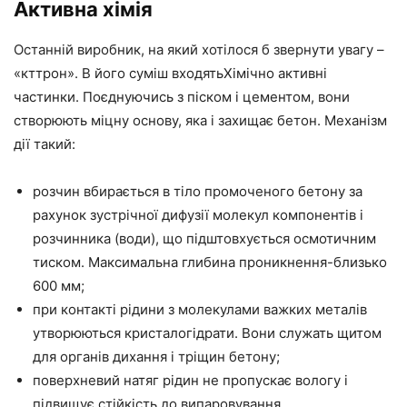
Активна хімія
Останній виробник, на який хотілося б звернути увагу –
«кттрон». В його суміш входятьХімічно активні
частинки. Поєднуючись з піском і цементом, вони
створюють міцну основу, яка і захищає бетон. Механізм
дії такий:
розчин вбирається в тіло промоченого бетону за
рахунок зустрічної дифузії молекул компонентів і
розчинника (води), що підштовхується осмотичним
тиском. Максимальна глибина проникнення-близько
600 мм;
при контакті рідини з молекулами важких металів
утворюються кристалогідрати. Вони служать щитом
для органів дихання і тріщин бетону;
поверхневий натяг рідин не пропускає вологу і
підвищує стійкість до випаровування.