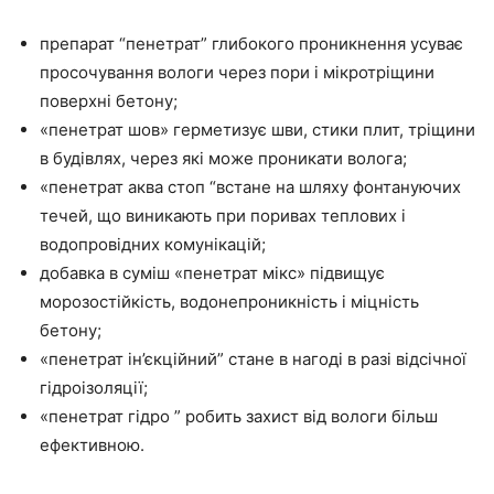
препарат “пенетрат” глибокого проникнення усуває
просочування вологи через пори і мікротріщини
поверхні бетону;
«пенетрат шов» герметизує шви, стики плит, тріщини
в будівлях, через які може проникати волога;
«пенетрат аква стоп “встане на шляху фонтануючих
течей, що виникають при поривах теплових і
водопровідних комунікацій;
добавка в суміш «пенетрат мікс» підвищує
морозостійкість, водонепроникність і міцність
бетону;
«пенетрат ін’єкційний” стане в нагоді в разі відсічної
гідроізоляції;
«пенетрат гідро ” робить захист від вологи більш
ефективною.