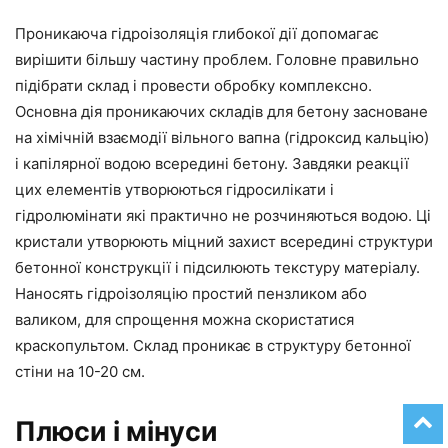
Проникаюча гідроізоляція глибокої дії допомагає
вирішити більшу частину проблем. Головне правильно
підібрати склад і провести обробку комплексно.
Основна дія проникаючих складів для бетону засноване
на хімічній взаємодії вільного вапна (гідроксид кальцію)
і капілярної водою всередині бетону. Завдяки реакції
цих елементів утворюються гідросилікати і
гідролюмінати які практично не розчиняються водою. Ці
кристали утворюють міцний захист всередині структури
бетонної конструкції і підсилюють текстуру матеріалу.
Наносять гідроізоляцію простий пензликом або
валиком, для спрощення можна скористатися
краскопультом. Склад проникає в структуру бетонної
стіни на 10-20 см.
Плюси і мінуси