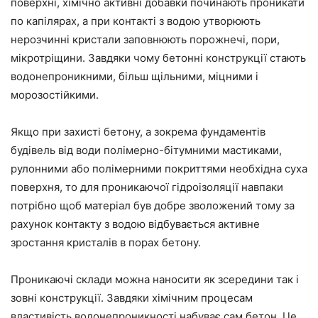
поверхні, хімічно активні добавки починають проникати
по капілярах, а при контакті з водою утворюють
нерозчинні кристали заповнюють порожнечі, пори,
мікротріщини. Завдяки чому бетонні конструкції стають
водонепроникними, більш щільними, міцними і
морозостійкими.
Якщо при захисті бетону, а зокрема фундаментів
будівель від води полімерно-бітумними мастиками,
рулонними або полімерними покриттями необхідна суха
поверхня, то для проникаючої гідроізоляції навпаки
потрібно щоб матеріал був добре зволожений тому за
рахунок контакту з водою відбувається активне
зростання кристалів в порах бетону.
Проникаючі склади можна наносити як зсередини так і
зовні конструкції. Завдяки хімічним процесам
властивість водонепроникності набуває сам бетон. Це