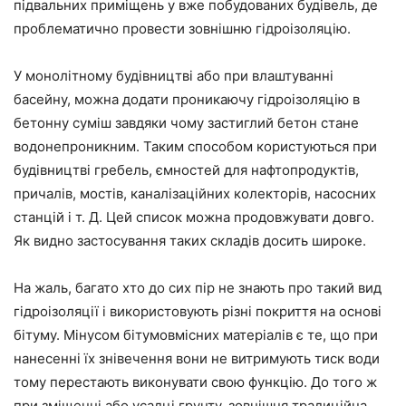
підвальних приміщень у вже побудованих будівель, де
проблематично провести зовнішню гідроізоляцію.
У монолітному будівництві або при влаштуванні
басейну, можна додати проникаючу гідроізоляцію в
бетонну суміш завдяки чому застиглий бетон стане
водонепроникним. Таким способом користуються при
будівництві гребель, ємностей для нафтопродуктів,
причалів, мостів, каналізаційних колекторів, насосних
станцій і т. Д. Цей список можна продовжувати довго.
Як видно застосування таких складів досить широке.
На жаль, багато хто до сих пір не знають про такий вид
гідроізоляції і використовують різні покриття на основі
бітуму. Мінусом бітумовмісних матеріалів є те, що при
нанесенні їх знівечення вони не витримують тиск води
тому перестають виконувати свою функцію. До того ж
при зміщенні або усадці грунту, зовнішня традиційна