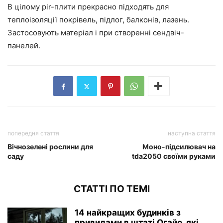
В цілому pir-плити прекрасно підходять для
теплоізоляції покрівель, підлог, балконів, лазень.
Застосовують матеріал і при створенні сендвіч-
панелей.
попередня стаття
наступна стаття
Вічнозелені рослини для
Моно-підсилювач на
саду
tda2050 своїми руками
СТАТТІ ПО ТЕМІ
14 найкращих будинків з
привидами в штаті Огайо, які