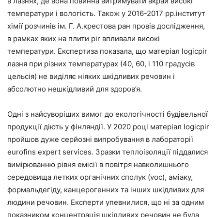
в лазнях, де вона повинна витримувати вкрай високі
температури і вологість. Також у 2016-2017 рр.інститут
хімії розчинів ім. Г. А.крестова ран провів дослідження,
в рамках яких на плити pir впливали високі
температури. Експертиза показала, що матеріал logicpir
лазня при різних температурах (40, 60, і 110 градусів
цельсія) не виділяє ніяких шкідливих речовин і
абсолютно нешкідливий для здоров’я.
Одні з найсуворіших вимог до екологічності будівельної
продукції діють у фінляндії. У 2020 році матеріал logicpir
пройшов дуже серйозні випробування в лабораторії
eurofins expert services. Зразки теплоізоляції піддалися
вимірюванню рівня емісії в повітря навколишнього
середовища летких органічних сполук (voc), аміаку,
формальдегіду, канцерогенних та інших шкідливих для
людини речовин. Експерти упевнилися, що ні за одним
показником концентрація шкідливих речовин не була