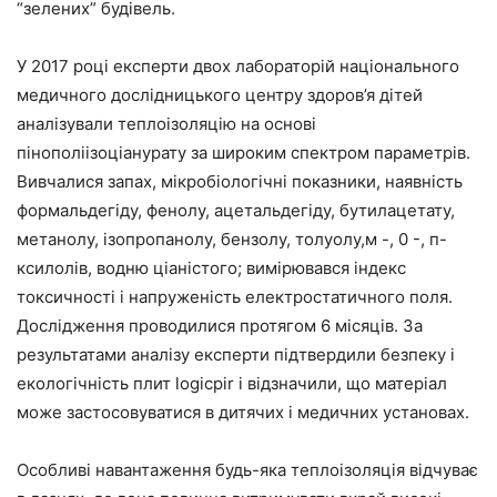
“зелених” будівель.
У 2017 році експерти двох лабораторій національного
медичного дослідницького центру здоров’я дітей
аналізували теплоізоляцію на основі
пінополіізоціанурату за широким спектром параметрів.
Вивчалися запах, мікробіологічні показники, наявність
формальдегіду, фенолу, ацетальдегіду, бутилацетату,
метанолу, ізопропанолу, бензолу, толуолу,м -, 0 -, п-
ксилолів, водню ціаністого; вимірювався індекс
токсичності і напруженість електростатичного поля.
Дослідження проводилися протягом 6 місяців. За
результатами аналізу експерти підтвердили безпеку і
екологічність плит logicpir і відзначили, що матеріал
може застосовуватися в дитячих і медичних установах.
Особливі навантаження будь-яка теплоізоляція відчуває