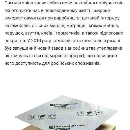
Сам матеріал являє собою нове покоління поліуретанів,
які оточують нас в повсякденному житті і широко
використовуються при виробництві деталей інтер’єру
автомобілів, офісних меблів, матраців і м’яких меблів,
подушок, взуття, клеїв і герметиків, а також підлогових
покриттів. У 2016 році компанією техноніколь в рязані
був запущений новий завод з виробництва утеплювача
pir (випускається під маркою logicpir), що підвищило
його доступність для російських споживачів.