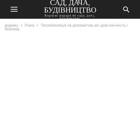
САД, ДАЧА,
БУДІВНИЦТВО
Корисні поради по саду, дачі,
будівництву
додому
Різне
Теплоізоляція за допомогою pir-довговічність і
безпека