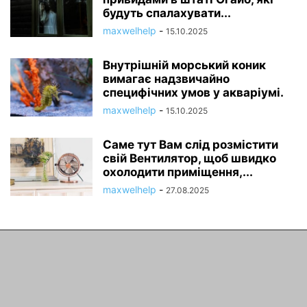
будуть спалахувати...
maxwelhelp
-
15.10.2025
Внутрішній морський коник
вимагає надзвичайно
специфічних умов у акваріумі.
maxwelhelp
-
15.10.2025
Саме тут Вам слід розмістити
свій Вентилятор, щоб швидко
охолодити приміщення,...
maxwelhelp
-
27.08.2025
ПРО НАС