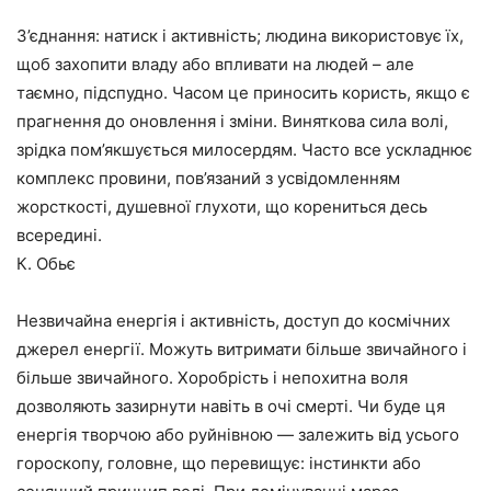
З’єднання: натиск і активність; людина використовує їх,
щоб захопити владу або впливати на людей – але
таємно, підспудно. Часом це приносить користь, якщо є
прагнення до оновлення і зміни. Виняткова сила волі,
зрідка пом’якшується милосердям. Часто все ускладнює
комплекс провини, пов’язаний з усвідомленням
жорсткості, душевної глухоти, що корениться десь
всередині.
К. Обьє
Незвичайна енергія і активність, доступ до космічних
джерел енергії. Можуть витримати більше звичайного і
більше звичайного. Хоробрість і непохитна воля
дозволяють зазирнути навіть в очі смерті. Чи буде ця
енергія творчою або руйнівною — залежить від усього
гороскопу, головне, що перевищує: інстинкти або