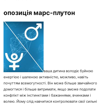
опозиція марс-плутон
ваша дитина володіє буйною
енергією і шаленою активністю, можливо, навіть
почуттям всемогутності. Він може більше звичайного
домогтися і більше витримати, якщо зможе подолати
конфлікт між інстинктами і бажаннями, вчинками і
волею. Йому слід навчитися контролювати свої сильні