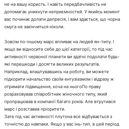
не на вашу користь. І навіть передбачливість не
допомагає уникнути неприємностей. У якийсь момент
вас починає долати депресія, і вам здається, що чорна
смуга не закінчиться ніколи.
Зовсім по-іншому марс впливає на людей ян-типу. І
якщо ви відносите себе до цієї категорії, то під час
активності червоної планети ви здатні подолати будь-
які перешкоди і досягти великих результатів.
Наприклад, влаштувавшись на роботу, ви можете
підкорити начальство своїм ентузіазмом і відразу ж
отримати підвищення, хоча на ньогоПо праву
розраховував співробітник жіночного типу, який
пропрацював в компанії багато років. Але втрутився
марс і розставив пріоритети.
Зате під час активності плутона все відбувається з
точністю до навпаки. Якщо у вас інь-тип, в цей період