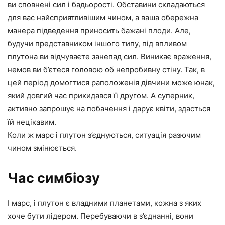
ви сповнені сил і бадьорості. Обставини складаються
для вас найсприятливішим чином, а ваша обережна
манера підведення приносить бажані плоди. Але,
будучи представником іншого типу, під впливом
плутона ви відчуваєте занепад сил. Виникає враження,
немов ви б’єтеся головою об непробивну стіну. Так, в
цей період домогтися раположенія дівчини може юнак,
який довгий час прикидався її другом. А суперник,
активно запрошує на побачення і дарує квіти, здасться
їй нецікавим.
Коли ж марс і плутон з’єднуються, ситуація разючим
чином змінюється.
Час симбіозу
І марс, і плутон є владними планетами, кожна з яких
хоче бути лідером. Перебуваючи в з’єднанні, вони