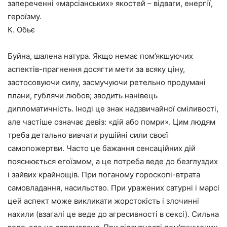
запереченні «марсіанських» якостей – відваги, енергії,
героїзму.
К. Обьє
Буйна, шалена натура. Якщо немає пом’якшуючих
аспектів-прагнення досягти мети за всяку ціну,
застосовуючи силу, засмучуючи ретельно продумані
плани, гублячи любов; зводить нанівець
дипломатичність. Іноді це знак надзвичайної сміливості,
але частіше означає девіз: «дій або помри». Цим людям
треба детально вивчати рушійні сили своєї
самопожертви. Часто це бажання сенсаційних дій
пояснюється егоїзмом, а це потреба веде до безглуздих
і зайвих крайнощів. При поганому гороскопі-втрата
самовладання, насильство. При уражених сатурні і марсі
цей аспект може викликати жорстокість і злочинні
нахили (взагалі це веде до агресивності в сексі). Сильна