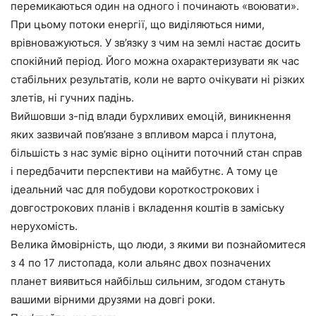
перемикаються один на одного і починають «воювати».
При цьому потоки енергії, що виділяються ними,
врівноважуються. У зв’язку з чим на землі настає досить
спокійний період. Його можна охарактеризувати як час
стабільних результатів, коли не варто очікувати ні різких
злетів, ні гучних падінь.
Вийшовши з-під влади бурхливих емоцій, виникнення
яких зазвичай пов’язане з впливом марса і плутона,
більшість з нас зуміє вірно оцінити поточний стан справ
і передбачити перспективи на майбутнє. А тому це
ідеальний час для побудови короткострокових і
довгострокових планів і вкладення коштів в заміську
нерухомість.
Велика ймовірність, що люди, з якими ви познайомитеся
з 4 по 17 листопада, коли альянс двох позначених
планет виявиться найбільш сильним, згодом стануть
вашими вірними друзями на довгі роки.