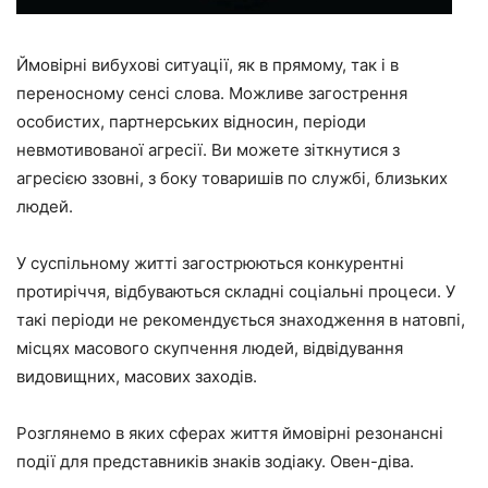
Ймовірні вибухові ситуації, як в прямому, так і в
переносному сенсі слова. Можливе загострення
особистих, партнерських відносин, періоди
невмотивованої агресії. Ви можете зіткнутися з
агресією ззовні, з боку товаришів по службі, близьких
людей.
У суспільному житті загострюються конкурентні
протиріччя, відбуваються складні соціальні процеси. У
такі періоди не рекомендується знаходження в натовпі,
місцях масового скупчення людей, відвідування
видовищних, масових заходів.
Розглянемо в яких сферах життя ймовірні резонансні
події для представників знаків зодіаку. Овен-діва.