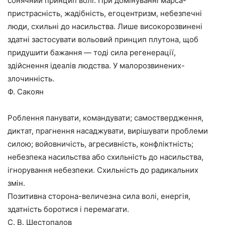
сонячний принцип волі. При домінуванні марса-
пристрасність, жадібність, егоцентризм, небезпечні
люди, схильні до насильства. Лише високорозвинені
здатні застосувати вольовий принцип плутона, щоб
придушити бажання — тоді сила регенерації,
здійснення ідеалів людства. У малорозвинених-
злочинність.
Ф. Сакоян
Роблення панувати, командувати; самоствердження,
диктат, прагнення насаджувати, вирішувати проблеми
силою; войовничість, агресивність, конфліктність;
небезпека насильства або схильність до насильства,
ігнорування небезпеки. Схильність до радикальних
змін.
Позитивна сторона-величезна сила волі, енергія,
здатність боротися і перемагати.
С. В. Шестопалов