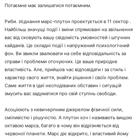
Потаємне має залишатися потаємним.
Риби. з’єднання марс-плутон проектується в 11 сектор .
Найбільш значущі події і зміни спрямовані на звільнення
вас від сковують вашу свідомість умовностей і штучних
кайданів. Це складні події і напружений психологічний
фон. Ви звикли звалювати на себе відповідальність за
справи і проблеми оточуючих. Це ваше природне
властивість. Але, прийшов час відповідати і за стиль і
характер свого життя, знайти рішення і своїх проблем.
Саме життя в ідеї несподіваних обставин і ситуацій
змусить вас задуматися про свій ступінь свободи.
Асоціюють з невичерпним джерелом фізичної сили,
сміливістю і рішучістю. А плутон хоч і називають вищою
октавою марса, багато в чому він відрізняється від
червоної планети. Марс діє відкрито, і властивий йому