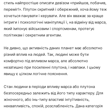
стиль найпростіше описати девізом «прийшов, побачив,
переміг!». Плутон скритний і обережний, хоча йому теж
хочеться панувати і керувати. Але він вважає за краще
інтриги і психологічні маніпуляції і, на відміну від марса,
який імпонує військовим і спортсменам, протегує
політикам і секретним агентам.
Не дивно, що активність даних планет має абсолютно
різний вплив на людей. Так, людині може бути
комфортно під впливом марса, але абсолютно
незатишно при посиленні плутона, і навпаки. І цьому
явищу є цілком логічне пояснення.
Стан людини в періоди впливу марса або плутона
безпосередньо залежить від його типу характеру. Для
жіночного, або інь-типу властиві інтуїтивність,
неквапливість, спокій, розслабленість. Дана категорія