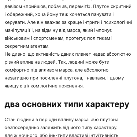
девізом «прийшов, побачив, переміг!». Плутон скритний
і обережний, хоча йому теж хочеться панувати і
керувати. Але він вважає за краще інтриги і психологічні
маніпуляції і, на відміну від марса, який імпонує
військовим і спортсменам, протегує політикам і
секретним агентам.
Не дивно, що активність даних планет надає абсолютно
різний вплив на людей. Так, людині може бути
комфортно під впливом марса, але абсолютно
незатишно при посиленні плутона, і навпаки. І цьому
явищу є цілком логічне пояснення.
два основних типи характеру
Стан людини в періоди впливу марса, або плутона
безпосередньо залежить від його типу характеру.
для жіночного, або інь-типу
властиві інтуїтивність,