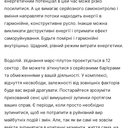
енергетичний потенціал в цей час може різко
посилитися. А це вимагає серйозного самоконтролю і
вміння направляти потоки надходить енергії в
гармонійне, конструктивне русло. Інакше можна
викликати деструктивні енергії і отримати ефект
саморуйнування. Будьте помірні і гармонійні
внутрішньо. Щадний, рівний режим витрати енергетики.
Водолій. з’єднання марс-плутон проектується в 12
сектор . Ви можете зіткнутися з серйозними бар’єрами
та обмеженнями у вашій діяльності. У комплексі,
відчуття несвободи, залежності від зовнішніх факторів
буде вас вкрай дратувати. Постарайтеся зрозуміти
прихований сенс цієї вимушеної зупинки протягом
ваших справ. Є періоди, коли просто необхідно
зупинитися, щоб не потрапити в руйнівний вир
майбутніх подій і змін. Але, так як ви самі не зовсім
вмієте зупинятися в критичні моменти, життя сама, на