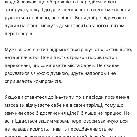
людей вважає, що обережність і передбачливість –
запорука успіху. І до досягнення поставленої мети вони
рухаються повільно, але вірно. Вони добре відчувають
чужий настрій і можуть домогтися бажаного шляхом
переговорів.
Мужній, або ян-тип відрізняється рішучістю, активністю,
нетерплячістю. Вони діють стрімко і поривчасто і
переконані, що «сміливість міста бере». Не схильні
рахуватися з чужою думкою, йдуть напролом і не
сприймають компромісів.
Якщо ви ставитеся до інь-типу, то в періоди посилення
марса ви відчуваєте себе не в своїй тарілці, тому що
звичний спосіб досягнення цілей більше не працює. Не
всі піддаються вашим чарам, переговори закінчуються
не на вашу користь. І навіть передбачливість не
допомагає уникнути неприємностей. У якийсь момент