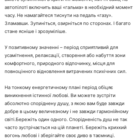
автопілоті включить ваші «гальма» в необхідний момент
часу. Не намагайтеся тиснути на педаль «газу».
Зламавши. Зупиніться, озирніться по сторонах. І багато
стане ясніше і зрозуміліше.
У позитивному значенні – період сприятливий для
усамітнення, релаксації, створення або набуття зони
комфортного, природного відпочинку, місця для
повноцінного відновлення витрачених психічних сил.
На тонкому енергетичному плані період обіцяє
виникнення істинної любові. Ви можете зустріти
абсолютно споріднену душу, з якою вам буде завжди
добре в цьому величезному і не завжди гармонійному
світі.Бережіть один одного. Спорідненість душ не так
часто зустрічається на цій планеті. Бережіть крихкий
вогонь любові і зберігайте своє диво в таємниці.