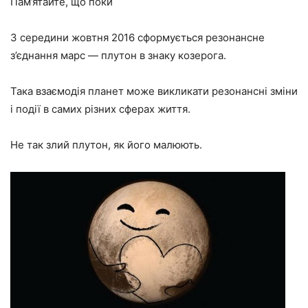
Пам’ятайте, що поки
З середини жовтня 2016 сформується резонансне
з’єднання марс — плутон в знаку козерога.
Така взаємодія планет може викликати резонансні зміни
і події в самих різних сферах життя.
Не так злий плутон, як його малюють.