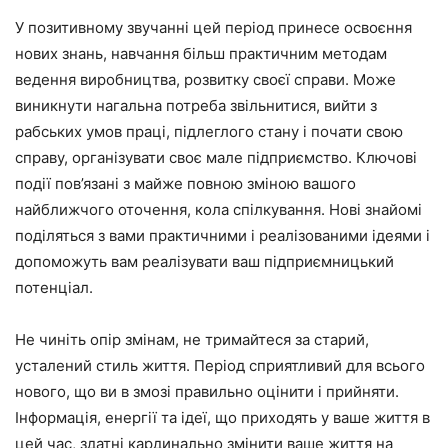
У позитивному звучанні цей період принесе освоєння
нових знань, навчання більш практичним методам
ведення виробництва, розвитку своєї справи. Може
виникнути нагальна потреба звільнитися, вийти з
рабських умов праці, підлеглого стану і почати свою
справу, організувати своє мале підприємство. Ключові
події пов’язані з майже повною зміною вашого
найближчого оточення, кола спілкування. Нові знайомі
поділяться з вами практичними і реалізованими ідеями і
допоможуть вам реалізувати ваш підприємницький
потенціал.
Не чиніть опір змінам, не тримайтеся за старий,
усталений стиль життя. Період сприятливий для всього
нового, що ви в змозі правильно оцінити і прийняти.
Інформація, енергії та ідеї, що приходять у ваше життя в
цей час, здатні кардинально змінити ваше життя на