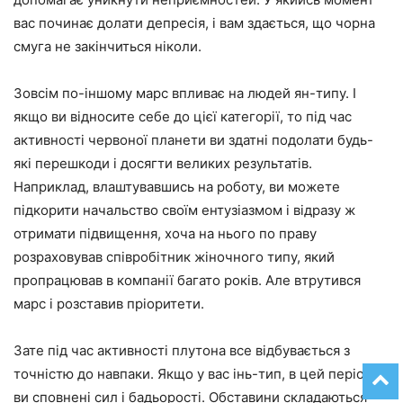
вас починає долати депресія, і вам здається, що чорна
смуга не закінчиться ніколи.
Зовсім по-іншому марс впливає на людей ян-типу. І
якщо ви відносите себе до цієї категорії, то під час
активності червоної планети ви здатні подолати будь-
які перешкоди і досягти великих результатів.
Наприклад, влаштувавшись на роботу, ви можете
підкорити начальство своїм ентузіазмом і відразу ж
отримати підвищення, хоча на нього по праву
розраховував співробітник жіночного типу, який
пропрацював в компанії багато років. Але втрутився
марс і розставив пріоритети.
Зате під час активності плутона все відбувається з
точністю до навпаки. Якщо у вас інь-тип, в цей період
ви сповнені сил і бадьорості. Обставини складаються