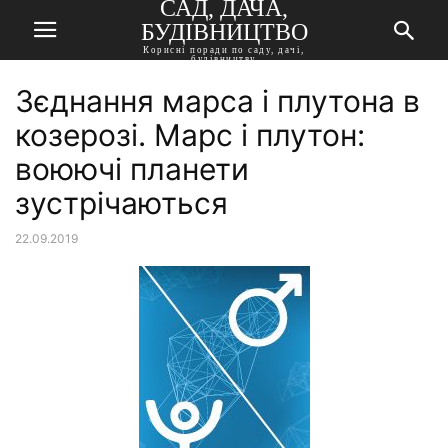
САД, ДАЧА,
БУДІВНИЦТВО
Корисні поради по саду, дачі,
будівництву
Зєднання марса і плутона в
козерозі. Марс і плутон:
воюючі планети
зустрічаються
22.09.2019