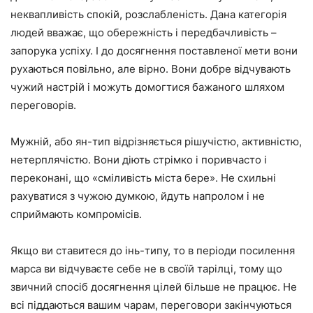
неквапливість спокій, розслабленість. Дана категорія
людей вважає, що обережність і передбачливість –
запорука успіху. І до досягнення поставленої мети вони
рухаються повільно, але вірно. Вони добре відчувають
чужий настрій і можуть домогтися бажаного шляхом
переговорів.
Мужній, або ян-тип відрізняється рішучістю, активністю,
нетерплячістю. Вони діють стрімко і поривчасто і
переконані, що «сміливість міста бере». Не схильні
рахуватися з чужою думкою, йдуть напролом і не
сприймають компромісів.
Якщо ви ставитеся до інь-типу, то в періоди посилення
марса ви відчуваєте себе не в своїй тарілці, тому що
звичний спосіб досягнення цілей більше не працює. Не
всі піддаються вашим чарам, переговори закінчуються