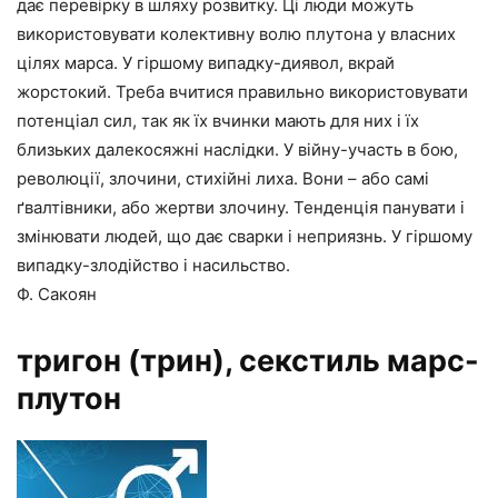
дає перевірку в шляху розвитку. Ці люди можуть
використовувати колективну волю плутона у власних
цілях марса. У гіршому випадку-диявол, вкрай
жорстокий. Треба вчитися правильно використовувати
потенціал сил, так як їх вчинки мають для них і їх
близьких далекосяжні наслідки. У війну-участь в бою,
революції, злочини, стихійні лиха. Вони – або самі
ґвалтівники, або жертви злочину. Тенденція панувати і
змінювати людей, що дає сварки і неприязнь. У гіршому
випадку-злодійство і насильство.
Ф. Сакоян
тригон (трин), секстиль марс-
плутон