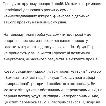
їх на дуже крутому повороті подій. Можливе отримання
необхідної для вашого розвитку суми з
найнесподіваніших джерел, фінансова підтримка
вашого проекту на найвищому рівні.
На тонкому плані треба усвідомити, що гроші – це
енергія і перспектива, розвиток вашого проекту
залежить від якості одержуваних коштів. “брудні” гроші
не принесуть у ваше життя і проект ні позитивної
енергетики, ні бажаного результат. Пам’ятайте про це.
Козеріг. з’єднання марс-плутон проектується в 1 сектор
. Важливі, значущі події і ситуації складуться в сфері
самореалізації, розкритті особистого потенціалу. Ви
можете зіткнутися з обставинами і перешкодами, які, на
перший погляд будуть виглядати непереборними. Але,
це іспит, перевірка вашої цілеспрямованості. І, якщо ви