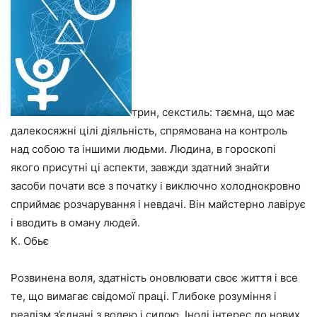
трин, секстиль: таємна, що має
далекосяжні цілі діяльність, спрямована на контроль
над собою та іншими людьми. Людина, в гороскопі
якого присутні ці аспекти, завжди здатний знайти
засоби почати все з початку і виключно холоднокровно
сприймає розчарування і невдачі. Він майстерно лавірує
і вводить в оману людей.
К. Обьє
Розвинена воля, здатність оновлювати своє життя і все
те, що вимагає свідомої праці. Глибоке розуміння і
реалізм з’єднані з волею і силою. Іноді інтерес до нових