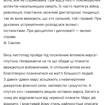
воля, але не спрямована. При відсутності пом’якшуючих
аспектів-насильницька смерть. Їх часто притягує війна,
революція, повстання, можливі диктаторські тенденції,
так як вони вважають, що хто сильний, той і правий. При
духовних устремліннях-розлад між волею і
інстинктами. При дисципліні і дипломатії — великі
справи.
Ф. Сакоян
Весь листопад пройде під посиленим впливом марса і
плутона. Незважаючи на те що обидві ці планети
вважаються войовничими, їх спільний вплив може
благотворно позначитися на житті більшості людей.
З давніх-давен марс асоціюють з невичерпним
джерелом фізичної сили, сміливістю і рішучістю. А
плутон хоч і називають вищою октавою марса, багато в
чому він відрізняється від червоної планети. Марс діє
відкрито, і властивий йому стиль найпростіше описати