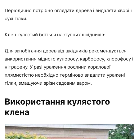
Періодично потрібно оглядати дерева і видаляти хворі і
сухі гілки.
Клен кулястий боїться наступних шкідників:
Для запобігання дерев від шкідників рекомендується
використання мідного купоросу, карбофосу, хлорофосу і
нітрафену. У разі ураження рослини коралової
плямистістю необхідно терміново видалити уражені
гілки, змащуючи зрізи садовим варом.
Використання кулястого
клена