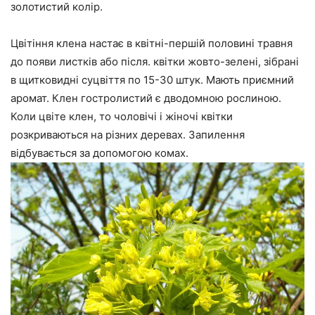
золотистий колір.
Цвітіння клена настає в квітні-першій половині травня
до появи листків або після. квітки жовто-зелені, зібрані
в щитковидні суцвіття по 15-30 штук. Мають приємний
аромат. Клен гостролистий є дводомною рослиною.
Коли цвіте клен, то чоловічі і жіночі квітки
розкриваються на різних деревах. Запилення
відбувається за допомогою комах.