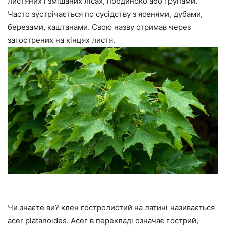
листяних і змішаних лісах, поодиноко або групами.
Часто зустрічається по сусідству з ясенями, дубами,
березами, каштанами. Свою назву отримав через
загострених на кінцях листя.
Чи знаєте ви? клен гостролистий на латині називається
acer platanoides. Асег в перекладі означає гострий,