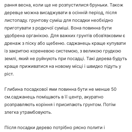
рання весна, коли ще не розпустилися бруньки. Також
деревце можна висаджувати в осінній період, після
листопаду.
грунтову суміш для посадки необхідно
приготувати з родючої суміші. Вона повинна бути
удобрена органікою. Для важких грунтів обов’язковим є
дренаж з піску або щебеню. саджанець краще купувати
із закритою кореневою системою, з великою грудкою
землі, який не руйнують при посадці. Такі дерева будуть
краще приживатися на новому місці і швидко підуть у
ріст.
Глибина посадкової ями повинна бути не менше 50
см.саджанець поміщають в її центр, акуратно
розправляють коріння і присипають грунтом. Потім
злегка утрамбовують.
Після посадки дерево потрібно рясно полити і