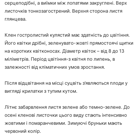
серцеподібні, а виїмки між лопатями закруглені. Верх
листочків тонкозагострений. Верхня сторона листя
глянцева.
Клен гостролистий кулястий має здатність до цвітіння.
Його квітки дрібні, зеленувато-жовті прямостоячі щитки
на коротких квітконосах. Діаметр квіток – від 8 до 13
міліметрів. Період цвітіння-з квітня по липень, в
залежності від кліматичних умов зростання.
Після відцвітання на місці суцвіть з’являються плоди у
вигляді крилатки з тупим кутом.
Літнє забарвлення листя зелене або темно-зелене. До
осені кленові листочки цього виду стають інтенсивно
жовтими і помаранчевими. Зимуючі бруньки мають
червоний колір.