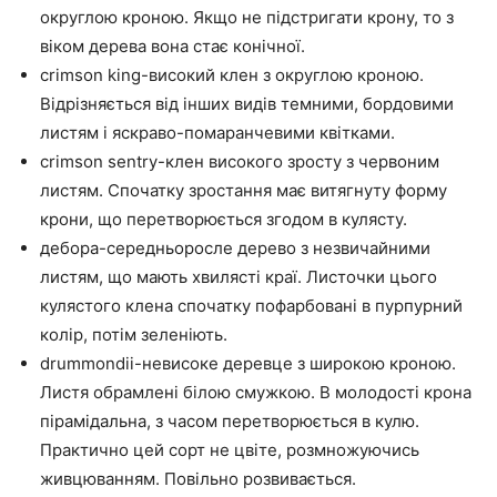
округлою кроною. Якщо не підстригати крону, то з
віком дерева вона стає конічної.
crimson king-високий клен з округлою кроною.
Відрізняється від інших видів темними, бордовими
листям і яскраво-помаранчевими квітками.
crimson sentry-клен високого зросту з червоним
листям. Спочатку зростання має витягнуту форму
крони, що перетворюється згодом в кулясту.
дебора-середньоросле дерево з незвичайними
листям, що мають хвилясті краї. Листочки цього
кулястого клена спочатку пофарбовані в пурпурний
колір, потім зеленіють.
drummondii-невисоке деревце з широкою кроною.
Листя обрамлені білою смужкою. В молодості крона
пірамідальна, з часом перетворюється в кулю.
Практично цей сорт не цвіте, розмножуючись
живцюванням. Повільно розвивається.