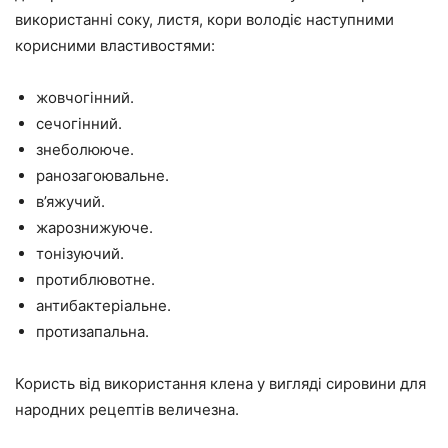
використанні соку, листя, кори володіє наступними
корисними властивостями:
жовчогінний.
сечогінний.
знеболююче.
ранозагоювальне.
в’яжучий.
жарознижуюче.
тонізуючий.
протиблювотне.
антибактеріальне.
протизапальна.
Користь від використання клена у вигляді сировини для
народних рецептів величезна.