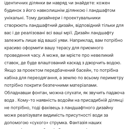
ідентичних ділянки ви навряд чи знайдете: кожен
будинок з його навколишнім ділянкою і ландшафтом
унікальні. Тому дизайнери і проектувальники
створюють ландшафтний дизайн, відповідний тільки для
вас і де реалізовані всі ваші мрії. Дизайн ландшафту
залежить лише від вашої уяви. Наприклад, вам потрібно
красиво оформити вашу терасу для приємного
проведення часу. А може, ви мрієте про невеликий
ставок, де буде влаштований каскад з дзюрчить водою.
Якщо за проектом передбачений басейн, то потрібна
кабіна для переодягання, а землю по всьому периметру
потрібно покрити безпечними матеріалами.
Обладнавши фонтан, можна слухати, як звучить падаюча
вода . Кому-то наявність водойм на присадибній ділянці
не потрібно, тоді фахівець з ландшафтного дизайну
може реалізувати видимість присутності води за
допомогою «сухого» струмка. Фантазія наших