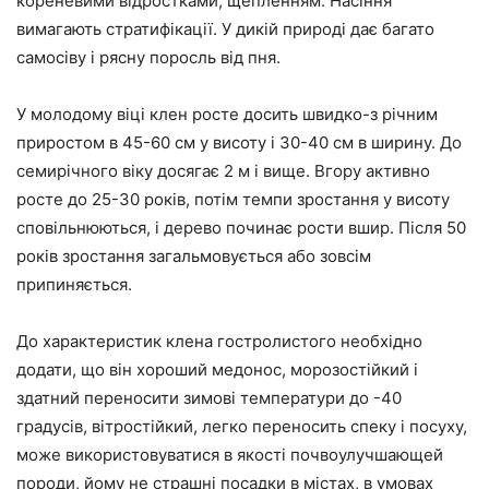
кореневими відростками, щепленням. Насіння
вимагають стратифікації. У дикій природі дає багато
самосіву і рясну поросль від пня.
У молодому віці клен росте досить швидко-з річним
приростом в 45-60 см у висоту і 30-40 см в ширину. До
семирічного віку досягає 2 м і вище. Вгору активно
росте до 25-30 років, потім темпи зростання у висоту
сповільнюються, і дерево починає рости вшир. Після 50
років зростання загальмовується або зовсім
припиняється.
До характеристик клена гостролистого необхідно
додати, що він хороший медонос, морозостійкий і
здатний переносити зимові температури до -40
градусів, вітростійкий, легко переносить спеку і посуху,
може використовуватися в якості почвоулучшающей
породи, йому не страшні посадки в містах, в умовах