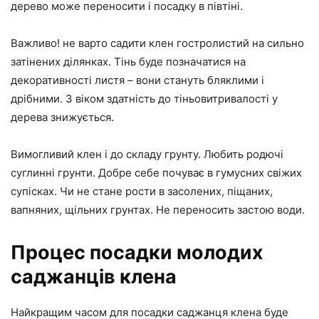
дерево може переносити і посадку в півтіні.
Важливо! не варто садити клен гостролистий на сильно
затінених ділянках. Тінь буде позначатися на
декоративності листя – вони стануть бляклими і
дрібними. З віком здатність до тіньовитривалості у
дерева знижується.
Вимогливий клен і до складу грунту. Любить родючі
суглинні грунти. Добре себе почуває в гумусних свіжих
супісках. Чи не стане рости в засолених, піщаних,
вапняних, щільних грунтах. Не переносить застою води.
Процес посадки молодих
саджанців клена
Найкращим часом для посадки саджанця клена буде