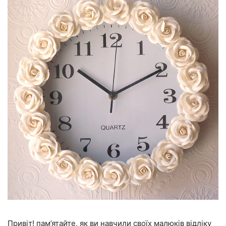
Привіт! пам’ятайте, як ви навчили своїх малюків відліку