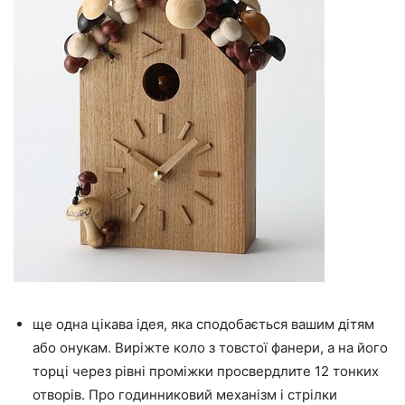
ще одна цікава ідея, яка сподобається вашим дітям
або онукам. Виріжте коло з товстої фанери, а на його
торці через рівні проміжки просвердлите 12 тонких
отворів. Про годинниковий механізм і стрілки