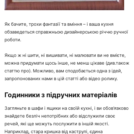
Як бачите, трохи фантазії та вміння – і ваша кухня
обзаведеться справжньою дизайнерською річчю ручної
роботи.
Якщо ж ні шити, ні вишивати, ні малювати ви не вмієте,
можна придумати щось інше, не менш цікаве (див.також
статтю про). Можливо, вам сподобається одна з ідей,
запропонованих нами в цій статті або відео ролику.
Годинники з підручних матеріалів
Загляньте в шафи і ящики на своїй кухні, і ви обов’язково
знайдете безліч непотрібних або відслужили своє
речей, які ще можуть послужити в іншій якості.
Наприклад, стара кришка від каструлі, єдина