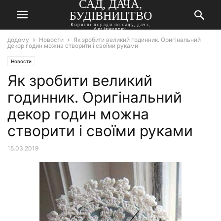
САД, ДАЧА,
БУДІВНИЦТВО
Корисні поради по саду, дачі,
будівництву
додому
Новости
Як зробити великий годинник. Оригінальний
декор годин можна створити і своїми руками
Новости
Як зробити великий
годинник. Оригінальний
декор годин можна
створити і своїми руками
15.03.2019